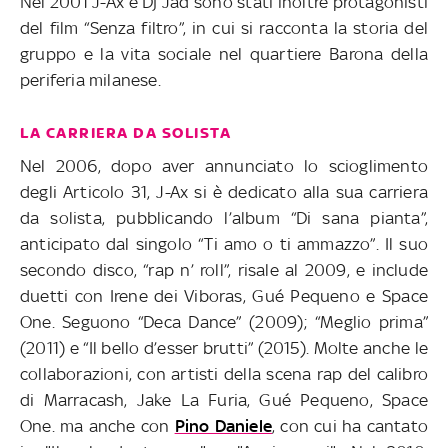
Nel 2001 J-Ax e Dj Jad sono stati inoltre protagonisti
del film “Senza filtro”, in cui si racconta la storia del
gruppo e la vita sociale nel quartiere Barona della
periferia milanese.
LA CARRIERA DA SOLISTA
Nel 2006, dopo aver annunciato lo scioglimento
degli Articolo 31, J-Ax si è dedicato alla sua carriera
da solista, pubblicando l’album “Di sana pianta”,
anticipato dal singolo “Ti amo o ti ammazzo”.
Il suo
secondo disco, “rap n’ roll”, risale al 2009, e include
duetti con Irene dei Viboras, Gué Pequeno e Space
One. Seguono “Deca Dance” (2009); “Meglio prima”
(2011) e “Il bello d’esser brutti” (2015).
Molte anche le
collaborazioni, con artisti della scena rap del calibro
di Marracash, Jake La Furia, Gué Pequeno, Space
One. ma anche con
Pino Daniele
, con cui ha cantato