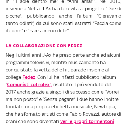
in "Il sole dentro me" e "Anni amari". Nel 2010,
insieme a Neffa, J-Ax ha dato vita al progetto "Due di
picche", pubblicando anche l’album “C’eravamo
tanto odiati”, da cui sono stati estratti “Faccia come
il cuore” e “Fare a meno di te”.
LA COLLABORAZIONE CON FEDEZ
Negli ultimi anni J-Ax ha preso parte anche ad alcuni
programmi televisivi, mentre musicalmente ha
conquistato la vetta delle hit parade insieme al
collega
Fedez
. Con lui ha infatti pubblicato l’album
“
Comunisti col rolex”,
risultato il più venduto del
2017 anche grazie a singoli di successo come “Vorrei
ma non posto” e “Senza pagare”. I due hanno inoltre
fondato una propria etichetta musicale, Newtopia,
che ha sfornato artisti come Fabio Rovazzi, autore di
brani che sono diventati
veri e propri tormentoni
.