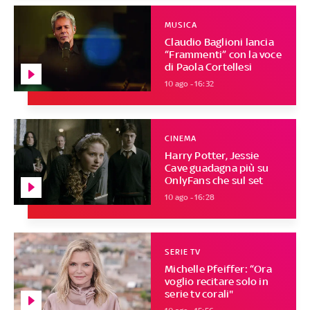
MUSICA
Claudio Baglioni lancia
“Frammenti” con la voce
di Paola Cortellesi
10 ago - 16:32
CINEMA
Harry Potter, Jessie
Cave guadagna più su
OnlyFans che sul set
10 ago - 16:28
SERIE TV
Michelle Pfeiffer: “Ora
voglio recitare solo in
serie tv corali"