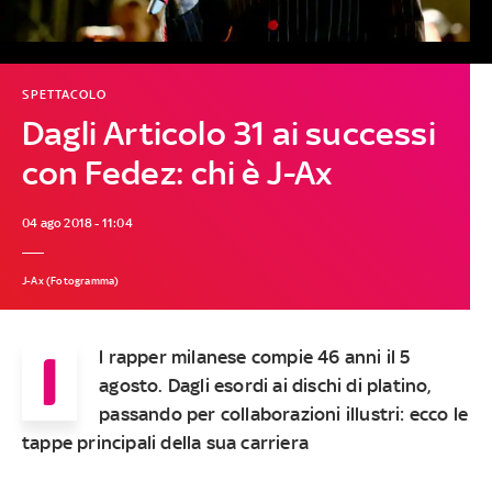
SPETTACOLO
Dagli Articolo 31 ai successi
con Fedez: chi è J-Ax
04 ago 2018 - 11:04
J-Ax (Fotogramma)
I
l rapper milanese compie 46 anni il 5
agosto. Dagli esordi ai dischi di platino,
passando per collaborazioni illustri: ecco le
tappe principali della sua carriera