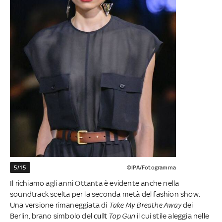
5/15
©IPA/Fotogramma
Il richiamo agli anni Ottanta è evidente anche nella
soundtrack scelta per la seconda metà del fashion show.
Una versione rimaneggiata di
Take My Breathe Away
dei
Berlin, brano simbolo del
cult
Top Gun
il cui stile aleggia nelle