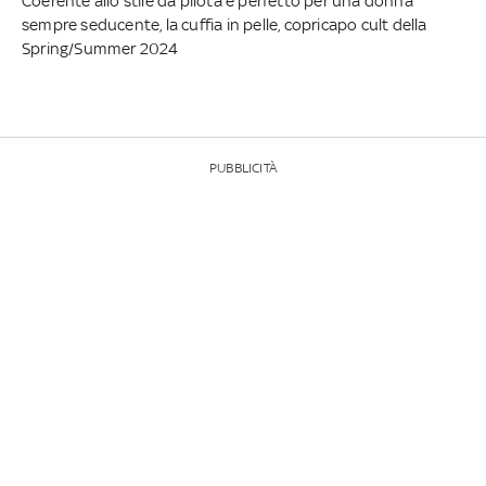
Coerente allo stile da pilota e perfetto per una donna
sempre seducente, la cuffia in pelle, copricapo cult della
Spring/Summer 2024
PUBBLICITÀ