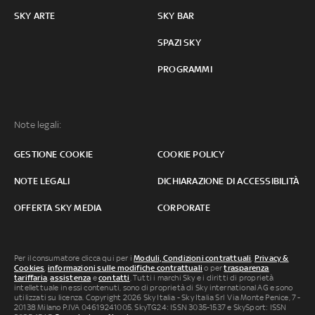
SKY ARTE
SKY BAR
SPAZI SKY
PROGRAMMI
Note legali:
GESTIONE COOKIE
COOKIE POLICY
NOTE LEGALI
DICHIARAZIONE DI ACCESSIBILITÀ
OFFERTA SKY MEDIA
CORPORATE
Per il consumatore clicca qui per i
Moduli, Condizioni contrattuali
,
Privacy &
Cookies
,
informazioni sulle modifiche contrattuali
o per
trasparenza
tariffaria
,
assistenza
e
contatti
. Tutti i marchi Sky e i diritti di proprietà
intellettuale in essi contenuti, sono di proprietà di Sky international AG e sono
utilizzati su licenza. Copyright 2026 Sky Italia - Sky Italia Srl Via Monte Penice, 7 -
20138 Milano P.IVA 04619241005. SkyTG24: ISSN 3035-1537 e SkySport: ISSN