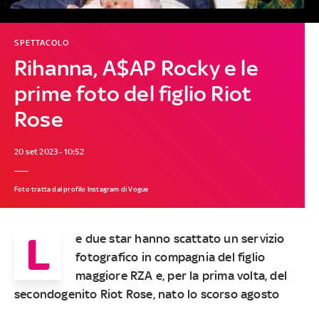
SPETTACOLO
Rihanna, A$AP Rocky e le
prime foto del figlio Riot
Rose
20 set 2023 - 10:52
Foto tratta dal profilo Instagram di Vogue
L
e due star hanno scattato un servizio
fotografico in compagnia del figlio
maggiore RZA e, per la prima volta, del
secondogenito Riot Rose, nato lo scorso agosto