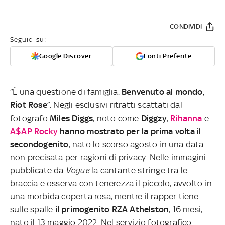
CONDIVIDI
Seguici su:
Google Discover
Fonti Preferite
“È una questione di famiglia.
Benvenuto al mondo,
Riot Rose
”. Negli esclusivi ritratti scattati dal
fotografo
Miles Diggs
, noto come
Diggzy
,
Rihanna
e
A$AP Rocky
hanno mostrato per la prima volta il
secondogenito
, nato lo scorso agosto in una data
non precisata per ragioni di privacy. Nelle immagini
pubblicate da
Vogue
la cantante stringe tra le
braccia e osserva con tenerezza il piccolo, avvolto in
una morbida coperta rosa, mentre il rapper tiene
sulle spalle
il primogenito RZA Athelston
, 16 mesi,
nato il 13 maggio 2022. Nel servizio fotografico