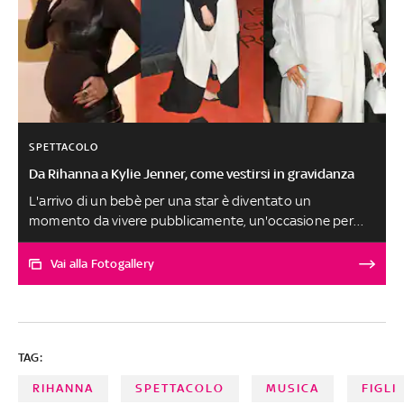
SPETTACOLO
Da Rihanna a Kylie Jenner, come vestirsi in gravidanza
L'arrivo di un bebè per una star è diventato un
momento da vivere pubblicamente, un'occasione per
mostrare ai fan e ai media un lato inedito di sé che
spesso si esprime anche attraverso gli abiti, non sempre
Vai alla Fotogallery
fedeli al tradizionale guardaroba premaman. Ecco il
maternity style delle dive da red carpet a cominciare da
quelle che partoriranno in questa stagione a cura di
Vittoria Romagnuolo
TAG:
RIHANNA
SPETTACOLO
MUSICA
FIGLI