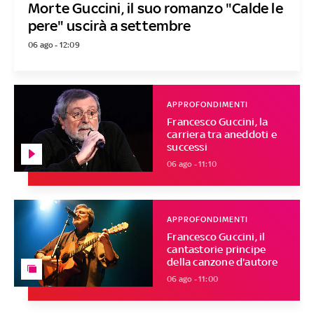
Morte Guccini, il suo romanzo "Calde le
pere" uscirà a settembre
06 ago - 12:09
APPROFONDIMENTI
Francesco Guccini, la
carriera tra aneddoti e
successi
06 ago - 11:10
APPROFONDIMENTI
Francesco Guccini, il
cantastorie principe
della canzone d'autore
06 ago - 11:00