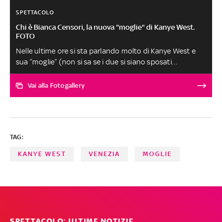
SPETTACOLO
Chi è Bianca Censori, la nuova "moglie" di Kanye West.
FOTO
Nelle ultime ore si sta parlando molto di Kanye West e
sua “moglie” (non si sa se i due si siano sposati
ufficialmente). Il rapper e fashion designer è stato
avvistato con i pantaloni abbassati in barca a Venezia
Vai alla Fotogallery
assieme alla compagna, dando il via a uno scandalo dai
potenziali contorni sessuali, visto che Ye è stato visto
mezzo nudo. Scopriamo chi è Bianca Censori, la sua
partner
TAG:
KANYE WEST
VENEZIA
MOGLIE
SPETTACOLO: ULTIME NOTIZIE