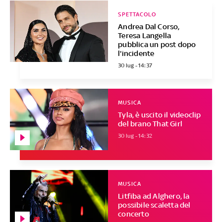
SPETTACOLO
Andrea Dal Corso,
Teresa Langella
pubblica un post dopo
l'incidente
30 lug - 14:37
MUSICA
Tyla, è uscito il videoclip
del brano That Girl
30 lug - 14:32
MUSICA
Litfiba ad Alghero, la
possibile scaletta del
concerto