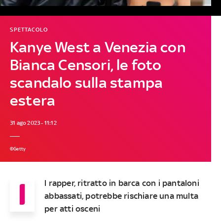
SPETTACOLO
Kanye West a Venezia con
Bianca Censori, le foto
scandalo sulla stampa
estera
31 ago 2023 - 11:12
©Getty
I
l rapper, ritratto in barca con i pantaloni
abbassati, potrebbe rischiare una multa
per atti osceni