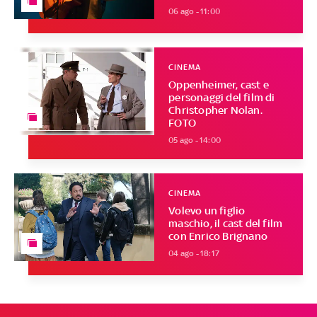
06 ago - 11:00
CINEMA
Oppenheimer, cast e
personaggi del film di
Christopher Nolan.
FOTO
05 ago - 14:00
CINEMA
Volevo un figlio
maschio, il cast del film
con Enrico Brignano
04 ago - 18:17