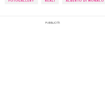
FOTOGALLERY
REALI
ALBERTO DI MONACO
PUBBLICITÀ