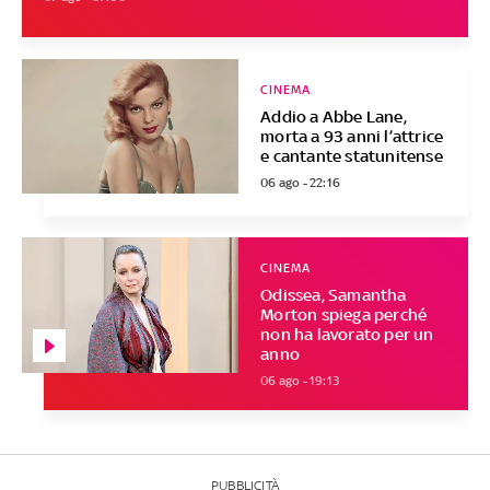
CINEMA
Addio a Abbe Lane,
morta a 93 anni l’attrice
e cantante statunitense
06 ago - 22:16
CINEMA
Odissea, Samantha
Morton spiega perché
non ha lavorato per un
anno
06 ago - 19:13
PUBBLICITÀ