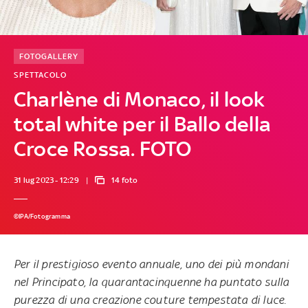
FOTOGALLERY
SPETTACOLO
Charlène di Monaco, il look
total white per il Ballo della
Croce Rossa. FOTO
31 lug 2023 - 12:29
14 foto
©IPA/Fotogramma
Per il prestigioso evento annuale, uno dei più mondani
nel Principato, la quarantacinquenne ha puntato sulla
purezza di una creazione couture tempestata di luce.