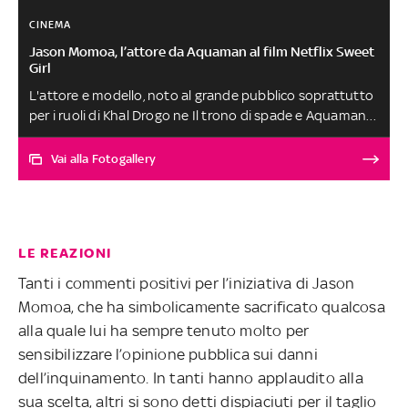
CINEMA
Jason Momoa, l’attore da Aquaman al film Netflix Sweet
Girl
L'attore e modello, noto al grande pubblico soprattutto
per i ruoli di Khal Drogo ne Il trono di spade e Aquaman
nei film DC Comics, è protagonista dal 20 agosto di una
nuova pellicola che lo vede nei panni di un uomo
Vai alla Fotogallery
impegnato a proteggere la figlia. Ecco i lavori che hanno
scandito la sua carriera
LE REAZIONI
Tanti i commenti positivi per l’iniziativa di Jason
Momoa, che ha simbolicamente sacrificato qualcosa
alla quale lui ha sempre tenuto molto per
sensibilizzare l’opinione pubblica sui danni
dell’inquinamento. In tanti hanno applaudito alla
sua scelta, altri si sono detti dispiaciuti per il taglio