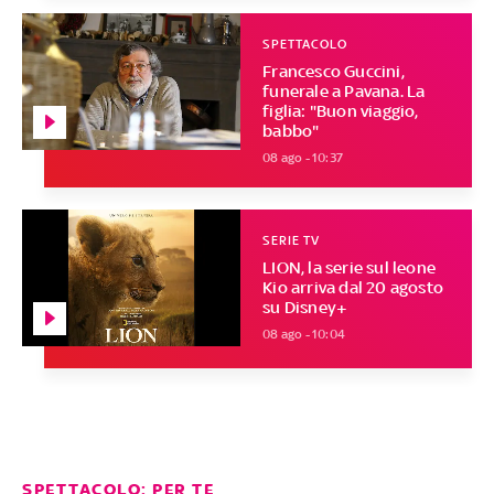
SPETTACOLO
Francesco Guccini,
funerale a Pavana. La
figlia: "Buon viaggio,
babbo"
08 ago - 10:37
SERIE TV
LION, la serie sul leone
Kio arriva dal 20 agosto
su Disney+
08 ago - 10:04
SPETTACOLO: PER TE