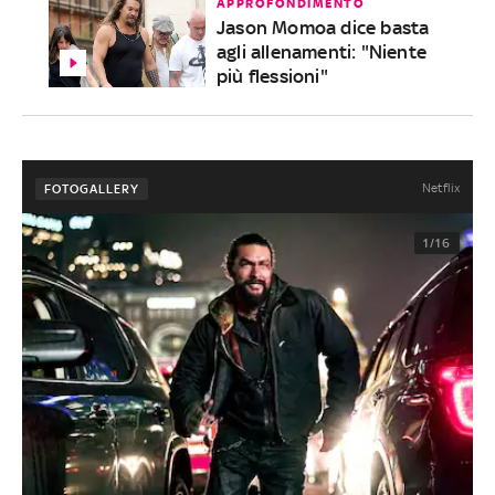
APPROFONDIMENTO
Jason Momoa dice basta
agli allenamenti: "Niente
più flessioni"
Netflix
FOTOGALLERY
1/16