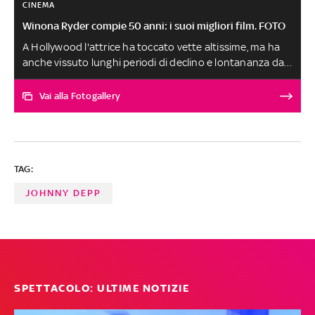
CINEMA
Winona Ryder compie 50 anni: i suoi migliori film. FOTO
A Hollywood l'attrice ha toccato vette altissime, ma ha
anche vissuto lunghi periodi di declino e lontananza dai
set. Il riscatto è arrivato grazie al piccolo schermo: prima,
nel 2015, con un ruolo secondario nella miniserie 'Show
Vai alla Fotogallery
Me a Hero', quindi l’anno successivo grazie al
personaggio di Joyce Byers di 'Stranger Things'. Nel
2000 ha ricevuto la sua stella alla Hollywood Walk of
Fame
TAG:
JOHNNY DEPP
SPETTACOLO: ULTIME NOTIZIE