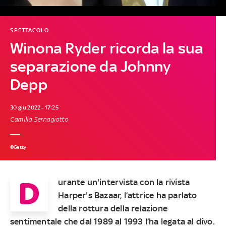
SPETTACOLO
Winona Ryder ricorda la sua
separazione da Johnny
Depp
30 giu 2022 - 17:25
Camilla Sernagiotto
©Getty
D
urante un'intervista con la rivista
Harper's Bazaar, l’attrice ha parlato
della rottura della relazione
sentimentale che dal 1989 al 1993 l’ha legata al divo.