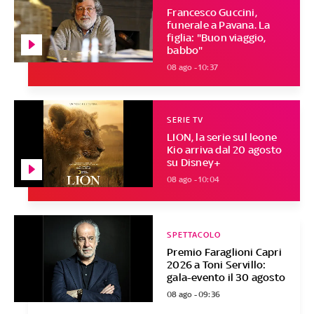
Francesco Guccini,
funerale a Pavana. La
figlia: "Buon viaggio,
babbo"
08 ago - 10:37
SERIE TV
LION, la serie sul leone
Kio arriva dal 20 agosto
su Disney+
08 ago - 10:04
SPETTACOLO
Premio Faraglioni Capri
2026 a Toni Servillo:
gala-evento il 30 agosto
08 ago - 09:36