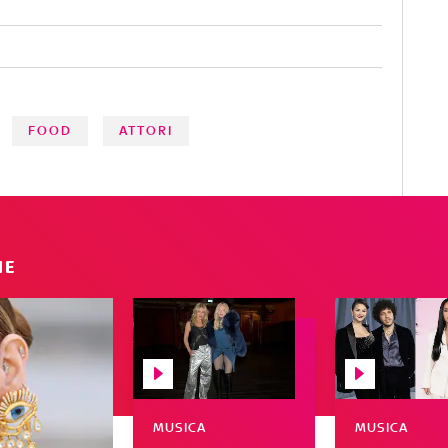
FOOD
ATTORI
IE
MUSICA
MUSICA