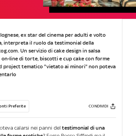
lognese, ex star del cinema per adulti e volto
a, interpreta il ruolo da testimonial della
og.com. Un servizio di cake design in salsa
a on-line di torte, biscotti e cup cake con forme
ood project tematico "vietato ai minori" non poteva
entarlo
onti Preferite
CONDIVIDI
oteva calarsi nei panni del
testimonial di una
alle forme erotiche
? Forse Rocco Siffredi ma il