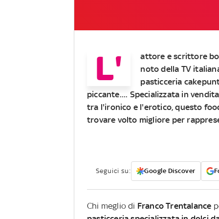
L'
attore e scrittore bo
noto della TV italian
pasticceria cakepunt
piccante.... Specializzata in vendit
tra l'ironico e l'erotico, questo f
trovare volto migliore per rappres
Seguici su:
Google Discover
F
Chi meglio di
Franco Trentalance
p
pasticceria specializzata in dolci d