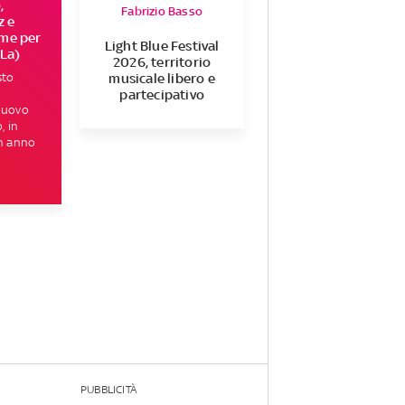
,
Fabrizio Basso
z e
eme per
Light Blue Festival
 La)
2026, territorio
sto
musicale libero e
partecipativo
 nuovo
, in
un anno
PUBBLICITÀ