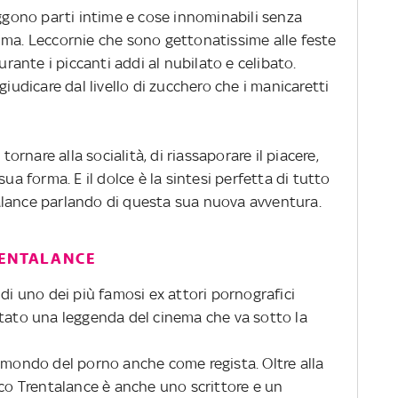
aggono parti intime e cose innominabili senza
mma. Leccornie che sono gettonatissime alle feste
urante i piccanti addi al nubilato e celibato.
giudicare dal livello di zucchero che i manicaretti
tornare alla socialità, di riassaporare il piacere,
ua forma. E il dolce è la sintesi perfetta di tutto
alance parlando di questa sua nuova avventura.
RENTALANCE
 di uno dei più famosi ex attori pornografici
ntato una leggenda del cinema che va sotto la
l mondo del porno anche come regista. Oltre alla
nco Trentalance è anche uno scrittore e un