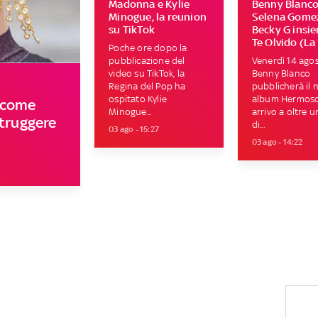
Madonna e Kylie
Benny Blanco
Minogue, la reunion
Selena Gome
su TikTok
Becky G insi
Te Olvido (La
Poche ore dopo la
pubblicazione del
Venerdì 14 ago
video su TikTok, la
Benny Blanco
Regina del Pop ha
pubblicherà il
ospitato Kylie
album Hermoso
a come
Minogue...
arrivo a oltre 
struggere
di...
03 ago - 15:27
03 ago - 14:22