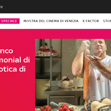
ky
O SPECIALE
MOSTRA DEL CINEMA DI VENEZIA
X FACTOR
STO
anco
monial di
otica di