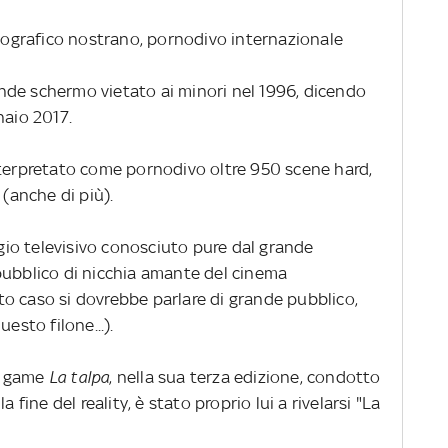
rnografico nostrano, pornodivo internazionale
rande schermo vietato ai minori nel 1996, dicendo
naio 2017.
nterpretato come pornodivo oltre 950 scene hard,
 (anche di più).
io televisivo conosciuto pure dal grande
pubblico di nicchia amante del cinema
o caso si dovrebbe parlare di grande pubblico,
esto filone...).
w game
La talpa
, nella sua terza edizione, condotto
 fine del reality, è stato proprio lui a rivelarsi "La