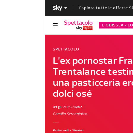
Esplora tutte le offerte S
L'ODISSEA - L
SPETTACOLO
L'ex pornostar Fr
Trentalance testi
una pasticceria er
dolci osé
09 giu 2021 - 16:42
Camilla Sernagiotto
Photo credits: Staralab