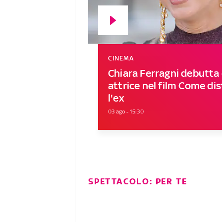
CINEMA
Chiara Ferragni debutt
attrice nel film Come di
l'ex
03 ago - 15:30
SPETTACOLO: PER TE