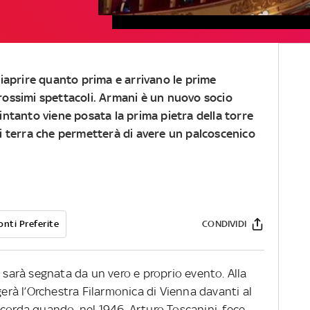
 riaprire quanto prima e arrivano le prime
rossimi spettacoli. Armani è un nuovo socio
 intanto viene posata la prima pietra della torre
ori terra che permetterà di avere un palcoscenico
onti Preferite
CONDIVIDI
 sarà segnata da un vero e proprio evento. Alla
gerà l’Orchestra Filarmonica di Vienna davanti al
corda quando, nel 1946, Arturo Toscanini, fece