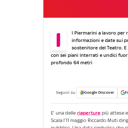
I
l Piermarini a lavoro per
informazioni e date sui p
sostenitore del Teatro. E
con sei piani interrati e undici fu
profondo 64 metri
Seguici su:
Google Discover
F
E’ una delle
riaperture
più attese e
Scala l’11 maggio Riccardo Muti diri
pubblico. Una data simbolica che ri