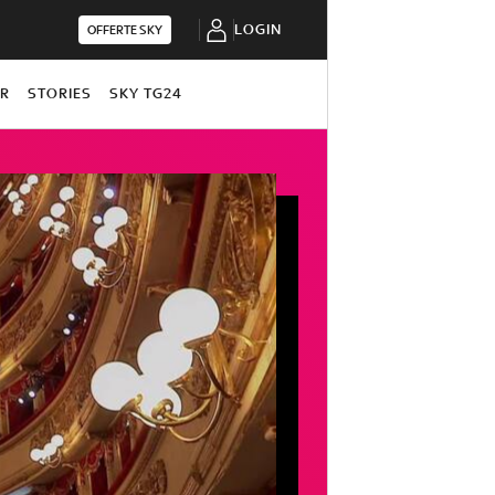
LOGIN
OFFERTE SKY
OR
STORIES
SKY TG24