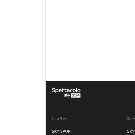
I siti Sky:
Serv
SKY SPORT
SKY