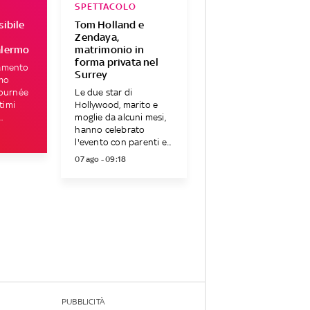
SPETTACOLO
sibile
Tom Holland e
Zendaya,
alermo
matrimonio in
forma privata nel
amento
Surrey
lmo
tournée
Le due star di
ltimi
Hollywood, marito e
.
moglie da alcuni mesi,
hanno celebrato
l'evento con parenti e...
07 ago - 09:18
PUBBLICITÀ