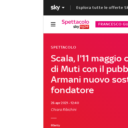
Esplora tutte le offerte S
FRANCESCO GU
SPETTACOLO
Scala, l'11 maggio
di Muti con il pubb
Armani nuovo sos
fondatore
26 apr 2021 - 12:40
Chiara Ribichini
©Getty