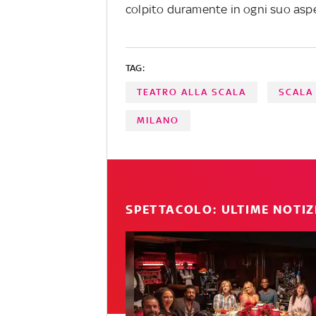
colpito duramente in ogni suo asp
TAG:
TEATRO ALLA SCALA
SCALA
MILANO
SPETTACOLO: ULTIME NOTIZ