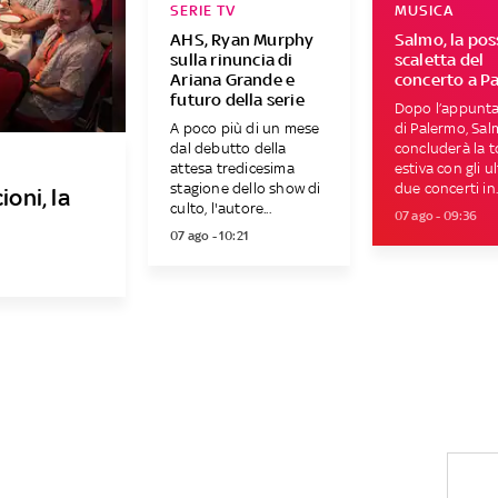
SERIE TV
MUSICA
AHS, Ryan Murphy
Salmo, la pos
sulla rinuncia di
scaletta del
Ariana Grande e
concerto a P
futuro della serie
Dopo l’appunt
A poco più di un mese
di Palermo, Sa
dal debutto della
concluderà la 
attesa tredicesima
estiva con gli u
stagione dello show di
due concerti in..
oni, la
culto, l'autore...
07 ago - 09:36
07 ago - 10:21