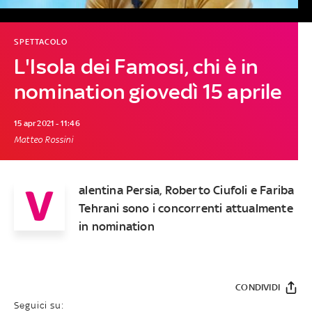
SPETTACOLO
L'Isola dei Famosi, chi è in
nomination giovedì 15 aprile
15 apr 2021 - 11:46
Matteo Rossini
V
alentina Persia, Roberto Ciufoli e Fariba
Tehrani sono i concorrenti attualmente
in nomination
CONDIVIDI
Seguici su: