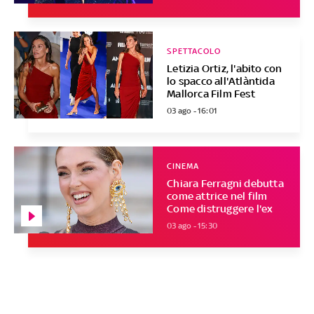
SPETTACOLO
Letizia Ortiz, l'abito con
lo spacco all'Atlàntida
Mallorca Film Fest
03 ago - 16:01
CINEMA
Chiara Ferragni debutta
come attrice nel film
Come distruggere l'ex
03 ago - 15:30