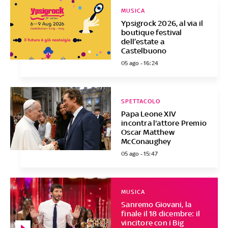
MUSICA
Ypsigrock 2026, al via il
boutique festival
dell’estate a
Castelbuono
05 ago - 16:24
SPETTACOLO
Papa Leone XIV
incontra l'attore Premio
Oscar Matthew
McConaughey
05 ago - 15:47
MUSICA
Sanremo Giovani, la
finale il 18 dicembre: il
vincitore con i Big