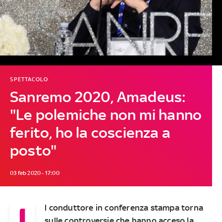
SPETTACOLO
Sanremo 2020, Amadeus:
"Le polemiche non mi hanno
ferito, ho la coscienza a
posto"
03 feb 2020 - 17:00
I
l conduttore in conferenza stampa torna
sulle controversie che hanno acceso la