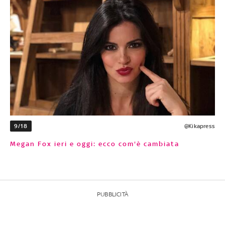
9/18
@Kikapress
Megan Fox ieri e oggi: ecco com'è cambiata
PUBBLICITÀ