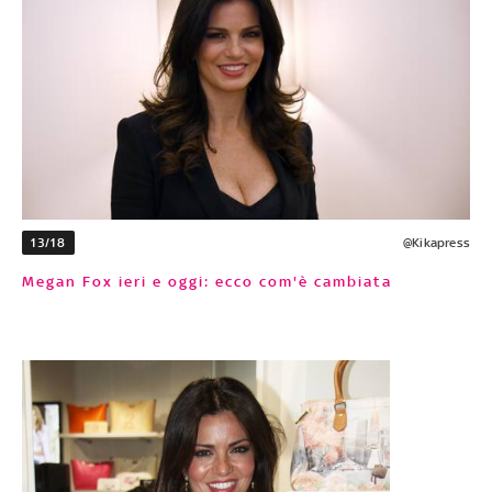
13/18
@Kikapress
Megan Fox ieri e oggi: ecco com'è cambiata