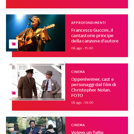
APPROFONDIMENTI
Francesco Guccini, il
cantastorie principe
della canzone d'autore
06 ago - 11:00
CINEMA
Oppenheimer, cast e
personaggi del film di
Christopher Nolan.
FOTO
05 ago - 14:00
CINEMA
Volevo un figlio