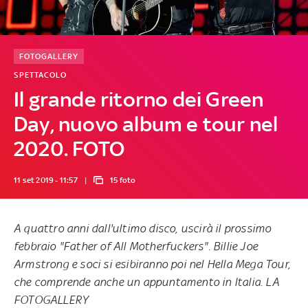
FOTOGALLERY
SPETTACOLO
Il grande ritorno dei Green
Day, nuovo album e tour nel
2020. FOTO
11 set 2019 - 11:57
15 foto
A quattro anni dall'ultimo disco, uscirà il prossimo
febbraio "Father of All Motherfuckers". Billie Joe
Armstrong e soci si esibiranno poi nel Hella Mega Tour,
che comprende anche un appuntamento in Italia. LA
FOTOGALLERY