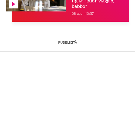
figlia: "Buon viaggio,
babbo"
08 ago - 10:37
PUBBLICITÀ