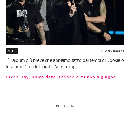
9/15
©Getty Images
"È l'album più breve che abbiamo fatto dai tempi di Dookie o
Insomnia", ha dichiarato Armstrong
Green Day, unica data italiana a Milano a giugno
PUBBLICITÀ