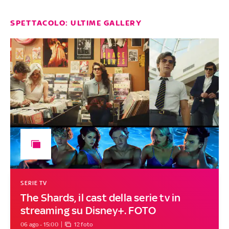
SPETTACOLO: ULTIME GALLERY
SERIE TV
The Shards, il cast della serie tv in
streaming su Disney+. FOTO
06 ago - 15:00
12 foto