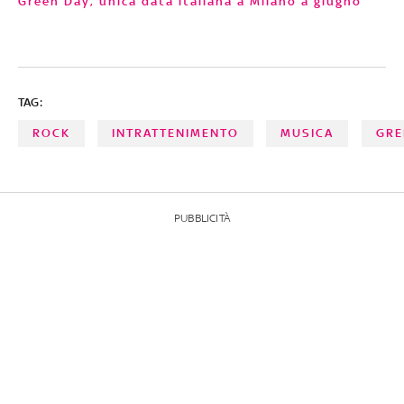
Green Day, unica data italiana a Milano a giugno
TAG:
ROCK
INTRATTENIMENTO
MUSICA
GRE
PUBBLICITÀ