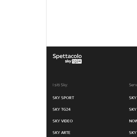
I siti Sky:
Serv
SKY SPORT
SKY
SKY TG24
SKY
SKY VIDEO
NO
SKY ARTE
SKY