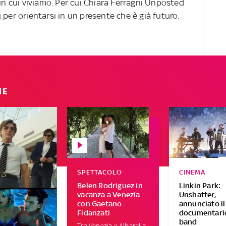
 in cui viviamo. Per cui Chiara Ferragni Unposted
 per orientarsi in un presente che è già futuro.
IE
SPETTACOLO
CINEMA
Belen Rodriguez in
Linkin Park:
vacanza a Venezia
Unshatter,
con Gaetano
annunciato il
Fidanzati
documentario
band
Tra Venezia e Albarella,