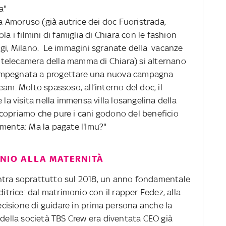
a"
sa Amoruso (già autrice dei doc Fuoristrada,
a i filmini di famiglia di Chiara con le fashion
igi, Milano. Le immagini sgranate della vacanze
la telecamera della mamma di Chiara) si alternano
impegnata a progettare una nuova campagna
am. Molto spassoso, all’interno del doc, il
 la visita nella immensa villa losangelina della
copriamo che pure i cani godono del beneficio
mmenta: Ma la pagate l'Imu?"
ONIO ALLA MATERNITÀ
ntra soprattutto sul 2018, un anno fondamentale
ditrice: dal matrimonio con il rapper Fedez, alla
decisione di guidare in prima persona anche la
(della società TBS Crew era diventata CEO già