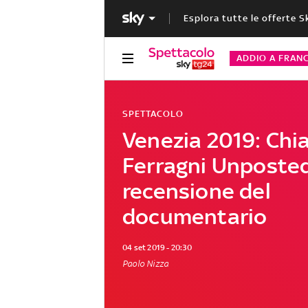
Esplora tutte le offerte S
ADDIO A FRAN
SPETTACOLO
Venezia 2019: Chi
Ferragni Unposted
recensione del
documentario
04 set 2019 - 20:30
Paolo Nizza