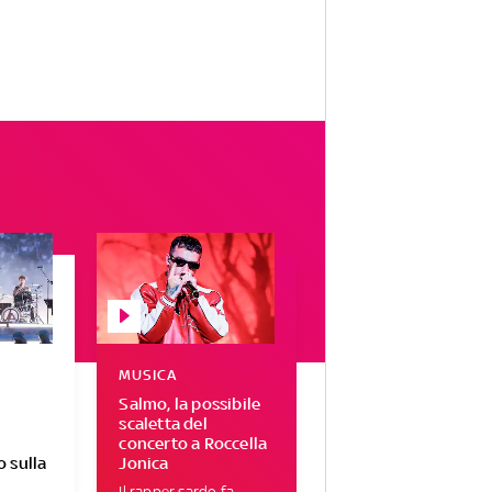
MUSICA
Salmo, la possibile
scaletta del
concerto a Roccella
 sulla
Jonica
Il rapper sardo fa