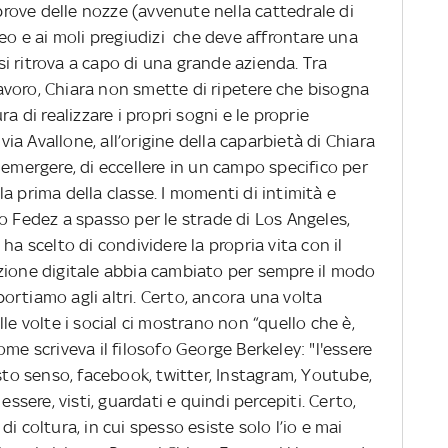
 prove delle nozze (avvenute nella cattedrale di
Leo e ai moli pregiudizi che deve affrontare una
i ritrova a capo di una grande azienda. Tra
 lavoro, Chiara non smette di ripetere che bisogna
a di realizzare i propri sogni e le proprie
lvia Avallone, all’origine della caparbietà di Chiara
 emergere, di eccellere in un campo specifico per
a prima della classe. I momenti di intimità e
o Fedez a spasso per le strade di Los Angeles,
ha scelto di condividere la propria vita con il
zione digitale abbia cambiato per sempre il modo
rtiamo agli altri. Certo, ancora una volta
le volte i social ci mostrano non “quello che è,
me scriveva il filosofo George Berkeley: "l'essere
esto senso, facebook, twitter, Instagram, Youtube,
essere, visti, guardati e quindi percepiti. Certo,
i coltura, in cui spesso esiste solo l’io e mai