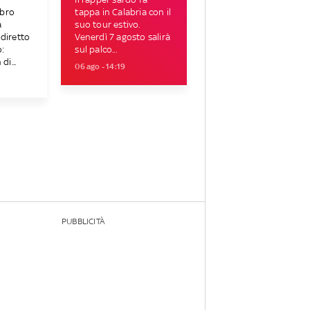
bro
tappa in Calabria con il
a
suo tour estivo.
diretto
Venerdì 7 agosto salirà
:
sul palco...
di...
06 ago - 14:19
PUBBLICITÀ