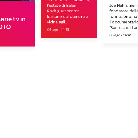
l’estate di Belen
Joe Hahn, mem
Rodriguez scorre
fondatore dell
lontano dal clamore e
formazione, ha 
erie tv in
vicina agli...
il documentario
FOTO
“Spero che i fan 
06 ago - 14:51
06 ago - 14:41