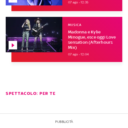
07 ago - 12:35
MUSICA
Madonna e Kylie
Minogue, esce oggi Love
sensation (Afterhours
Mix)
07 ago - 12:04
SPETTACOLO: PER TE
PUBBLICITÀ