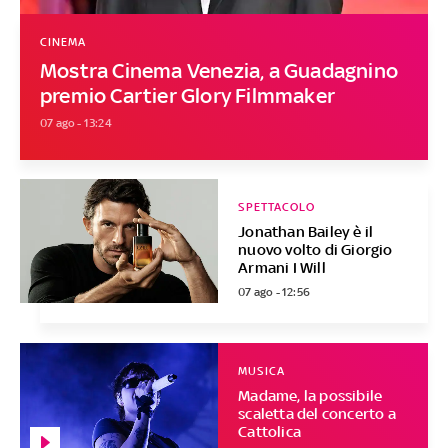
CINEMA
Mostra Cinema Venezia, a Guadagnino
premio Cartier Glory Filmmaker
07 ago - 13:24
SPETTACOLO
Jonathan Bailey è il
nuovo volto di Giorgio
Armani I Will
07 ago - 12:56
MUSICA
Madame, la possibile
scaletta del concerto a
Cattolica