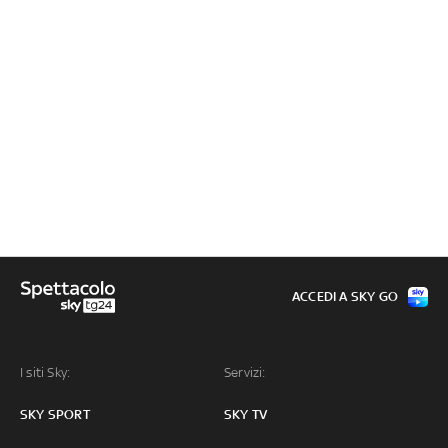
ACCEDI A SKY GO
I siti Sky:
Servizi:
SKY SPORT
SKY TV