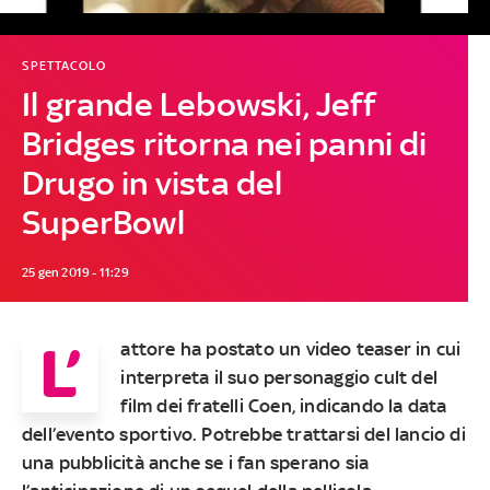
SPETTACOLO
Il grande Lebowski, Jeff
Bridges ritorna nei panni di
Drugo in vista del
SuperBowl
25 gen 2019 - 11:29
L’
attore ha postato un video teaser in cui
interpreta il suo personaggio cult del
film dei fratelli Coen, indicando la data
dell’evento sportivo. Potrebbe trattarsi del lancio di
una pubblicità anche se i fan sperano sia