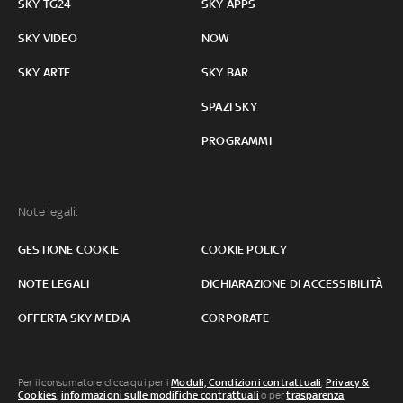
SKY TG24
SKY APPS
SKY VIDEO
NOW
SKY ARTE
SKY BAR
SPAZI SKY
PROGRAMMI
Note legali:
GESTIONE COOKIE
COOKIE POLICY
NOTE LEGALI
DICHIARAZIONE DI ACCESSIBILITÀ
OFFERTA SKY MEDIA
CORPORATE
Per il consumatore clicca qui per i
Moduli, Condizioni contrattuali
,
Privacy &
Cookies
,
informazioni sulle modifiche contrattuali
o per
trasparenza