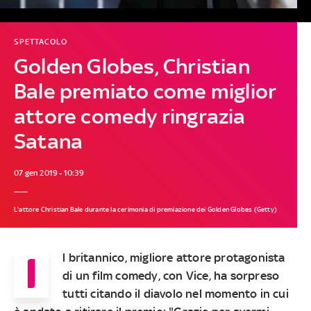
SPETTACOLO
Golden Globes, Christian
Bale premiato come miglior
attore comedy ringrazia
Satana
07 gen 2019 - 10:39
L'attore Christian Bale durante la cerimonia di premiazione dei Golden Globes (Getty)
I
l britannico, migliore attore protagonista
di un film comedy, con Vice, ha sorpreso
tutti citando il diavolo nel momento in cui