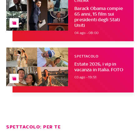
CINEMA
Barack Obama compie
65 anni, 15 film sui
presidenti degli Stati
Uniti
04 ago - 08:00
SPETTACOLO
Estate 2026, i vip in
vacanza in Italia. FOTO
03 ago - 19:51
SPETTACOLO: PER TE