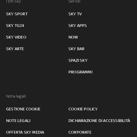
I siti Sky:
Servizi:
SKY SPORT
SKY TV
SKY TG24
SKY APPS
SKY VIDEO
NOW
SKY ARTE
SKY BAR
SPAZI SKY
PROGRAMMI
Note legali:
GESTIONE COOKIE
COOKIE POLICY
NOTE LEGALI
DICHIARAZIONE DI ACCESSIBILITÀ
OFFERTA SKY MEDIA
CORPORATE