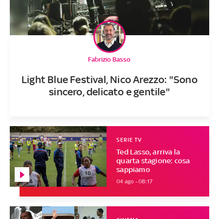
Fabrizio Basso
Light Blue Festival, Nico Arezzo: "Sono
sincero, delicato e gentile"
SERIE TV
Ted Lasso, arriva la
quarta stagione: cosa
sappiamo
04 ago - 08:17