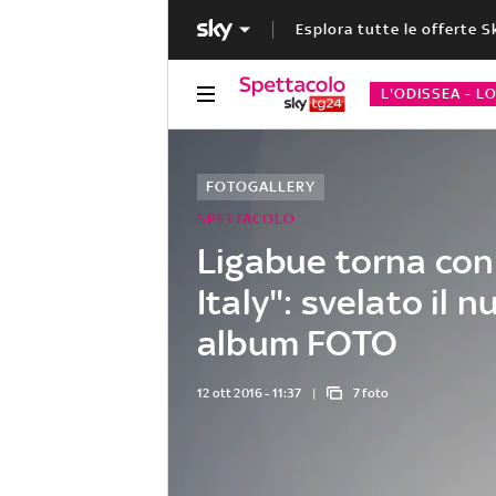
Esplora tutte le offerte S
L'ODISSEA - L
FOTOGALLERY
SPETTACOLO
Ligabue torna con
Italy": svelato il 
album FOTO
12 ott 2016 - 11:37
7 foto