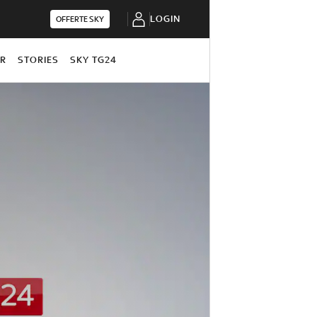
LOGIN
OFFERTE SKY
OR
STORIES
SKY TG24