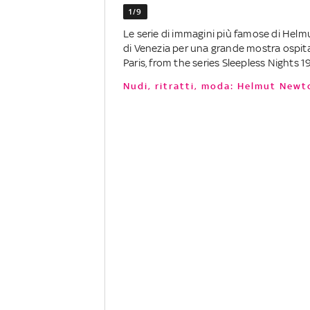
1/9
Le serie di immagini più famose di Helm
di Venezia per una grande mostra ospitat
Paris, from the series Sleepless Nights
Nudi, ritratti, moda: Helmut Newt