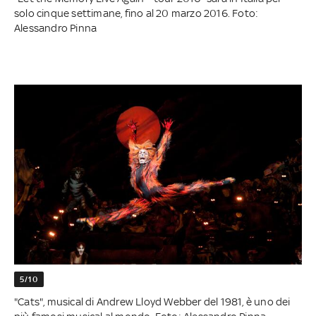
solo cinque settimane, fino al 20 marzo 2016. Foto:
Alessandro Pinna
5/10
"Cats", musical di Andrew Lloyd Webber del 1981, è uno dei