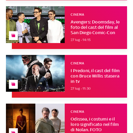
CINEMA
Avengers: Doomsday, le
foto del cast del film al
San Diego Comic-Con
27 lug - 14:15
CINEMA
I Predoni, il cast del film
con Bruce Willis stasera
in tv
27 lug - 11:30
CINEMA
Odissea, i costumi e il
loro significato nel film
di Nolan. FOTO