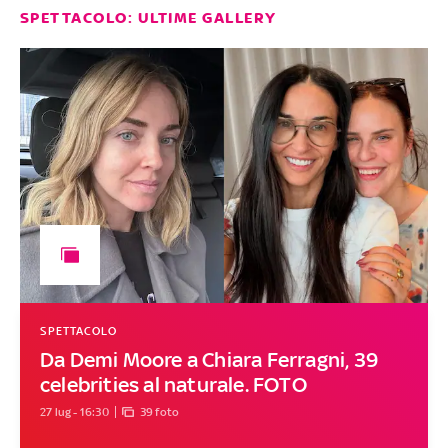
SPETTACOLO: ULTIME GALLERY
SPETTACOLO
Da Demi Moore a Chiara Ferragni, 39
celebrities al naturale. FOTO
27 lug - 16:30
39 foto