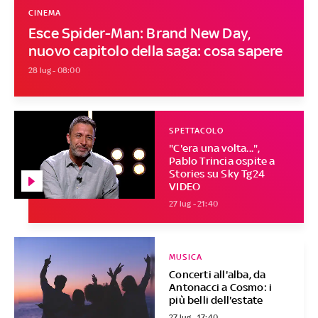
CINEMA
Esce Spider-Man: Brand New Day,
nuovo capitolo della saga: cosa sapere
28 lug - 08:00
SPETTACOLO
"C'era una volta...",
Pablo Trincia ospite a
Stories su Sky Tg24
VIDEO
27 lug - 21:40
MUSICA
Concerti all'alba, da
Antonacci a Cosmo: i
più belli dell'estate
27 lug - 17:40