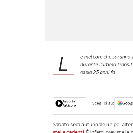
L
e meteore che saranno vis
durante l'ultimo transi
ossia 25 anni fa
Ascolta
Sceglici su:
Googl
Articolo
Sabato sera autunnale un po’ alterna
stelle cadenti
. È infatti prevista la