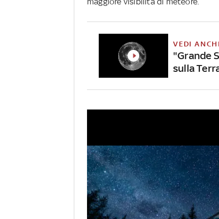
maggiore visibilità di meteore.
VEDI ANCH
"Grande S
sulla Terr