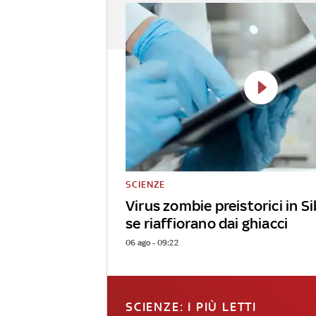
SCIENZE
Virus zombie preistorici in Sib
se riaffiorano dai ghiacci
06 ago - 09:22
SCIENZE: I PIÙ LETTI