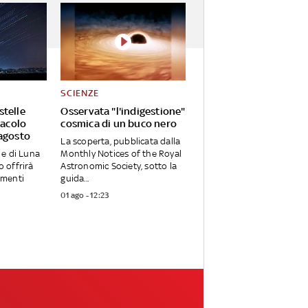
SCIENZE
 stelle
Osservata "l'indigestione"
tacolo
cosmica di un buco nero
agosto
La scoperta, pubblicata dalla
e e di Luna
Monthly Notices of the Royal
o offrirà
Astronomic Society, sotto la
menti
guida...
01 ago - 12:23