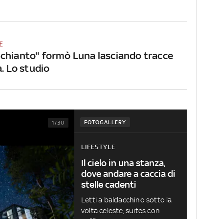
E
chianto" formò Luna lasciando tracce
a. Lo studio
FOTOGALLERY
1/30
LIFESTYLE
Il cielo in una stanza,
dove andare a caccia di
stelle cadenti
Letti a baldacchino sotto la
volta celeste, suites con