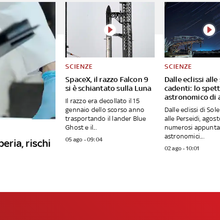
SCIENZE
SCIENZE
SpaceX, il razzo Falcon 9
Dalle eclissi alle
si è schiantato sulla Luna
cadenti: lo spet
astronomico di 
Il razzo era decollato il 15
gennaio dello scorso anno
Dalle eclissi di Sol
trasportando il lander Blue
alle Perseidi, agost
Ghost e il...
numerosi appunta
astronomici....
05 ago - 09:04
eria, rischi
02 ago - 10:01