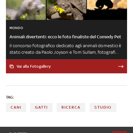
MONDO
Animali divertenti: ecco le foto finaliste del Comedy Pet
Il concorso fotografico dedicato agli animali domestici è
stato creato da Paolo Joyson e Tom Sullam, fotografi
professionisti, con lo scopo di celebrare il ruolo che
questi animali hanno nella nostra vita e per incoraggiare
Vai alla Fotogallery
l'impegno intorno al loro benessere
TAG:
CANI
GATTI
RICERCA
STUDIO