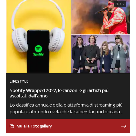
1/15
LIFESTYLE
Spotify Wrapped 2022, le canzoni e gli artisti più
ascoltati dell’anno
Lo classifica annuale della piattaforma di streaming più
popolare al mondo rivela che la superstar portoricana è
per il terzo anno consecutivo l'artista più ascoltato a
livello globale. Tra gli italiani, i Maneskin battono tutti
Vai alla Fotogallery
all’estero. As It Was di Harry Styles è la canzone con il