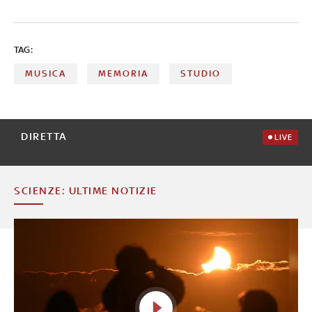
numero di stream più alto in assoluto. Ecco tutto quello
che c’è da sapere
TAG:
MUSICA
MEMORIA
STUDIO
DIRETTA
LIVE
SCIENZE: ULTIME NOTIZIE