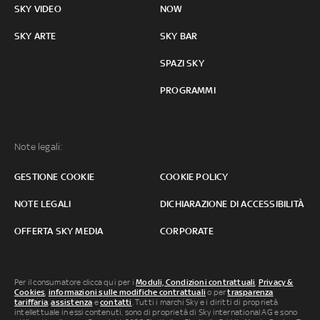
SKY VIDEO
NOW
SKY ARTE
SKY BAR
SPAZI SKY
PROGRAMMI
Note legali:
GESTIONE COOKIE
COOKIE POLICY
NOTE LEGALI
DICHIARAZIONE DI ACCESSIBILITÀ
OFFERTA SKY MEDIA
CORPORATE
Per il consumatore clicca qui per i
Moduli, Condizioni contrattuali
,
Privacy &
Cookies
,
informazioni sulle modifiche contrattuali
o per
trasparenza
tariffaria
,
assistenza
e
contatti
. Tutti i marchi Sky e i diritti di proprietà
intellettuale in essi contenuti, sono di proprietà di Sky international AG e sono