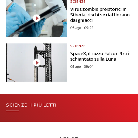
SCIENZE
Virus zombie preistorici in
Siberia, rischi se riaffiorano
dai ghiacci
06 ago - 09:22
SCIENZE
SpaceX, il razzo Falcon 9 si è
schiantato sulla Luna
05 ago - 09:04
SCIENZE: I PIÙ LETTI