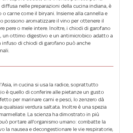
diffusa nelle preparazioni della cucina indiana, è
o o carne come il biryani. Insieme alla cannella e
ano possono aromatizzare il vino per ottenere il
 pere o mele intere. Inoltre, i chiodi di garofano
 un ottimo digestivo e un antimicrobico adatto a
n infuso di chiodi di garofano può anche
nali.
l'Asia, in cucina si usa la radice, soprattutto
gio è quello di conferire alle pietanze un gusto
etto per marinare carni e pesci, lo zenzero dà
 qualsiasi verdura saltata. Inoltre è una spezia
marmellate. La scienza ha dimostrato in più
o può portare all'organismo umano: combatte la
ivo la nausea e decongestionare le vie respiratorie,