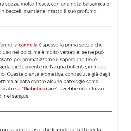
 una spezia molto fresca, con una nota balsamica e
in baccelli mantiene intatto il suo profumo.
l'anno la
cannella
è spesso la prima spezia che
o uso nei dolci, ma è molto versatile: se ne può
sate, per aromatizzarne il sapore. Inoltre, è
rgerla direttamente nell'acqua bollente, in modo
mo. Questa pianta aromatica, conosciuta già dagli
'ottima alleata contro alcune patologie come
licato su "
Diabetics care
", avrebbe un influsso
idi nel sangue.
 un sapore deciso, che li rende perfetti per la