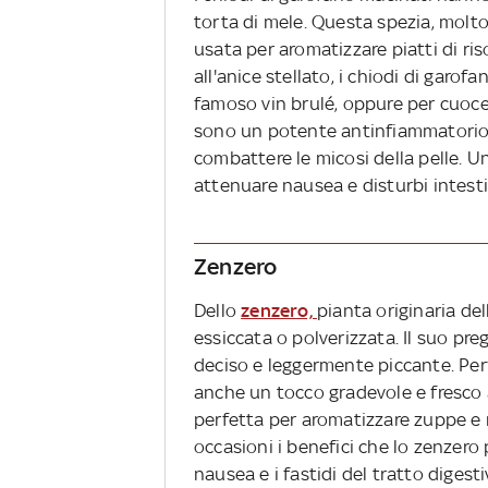
torta di mele. Questa spezia, molto 
usata per aromatizzare piatti di ris
all'anice stellato, i chiodi di garof
famoso vin brulé, oppure per cuocere
sono un potente antinfiammatorio,
combattere le micosi della pelle. U
attenuare nausea e disturbi intesti
Zenzero
Dello
zenzero,
pianta originaria del
essiccata o polverizzata. Il suo pre
deciso e leggermente piccante. Perf
anche un tocco gradevole e fresco a
perfetta per aromatizzare zuppe e 
occasioni i benefici che lo zenzer
nausea e i fastidi del tratto digest