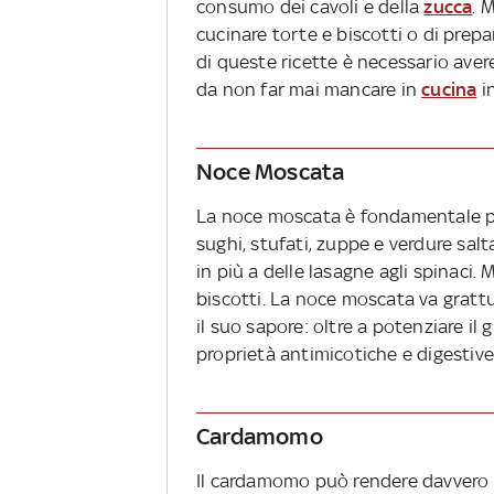
consumo dei cavoli e della
zucca
. 
cucinare torte e biscotti o di prepa
di queste ricette è necessario ave
da non far mai mancare in
cucina
i
Noce Moscata
La noce moscata è fondamentale per
sughi, stufati, zuppe e verdure sa
in più a delle lasagne agli spinaci.
biscotti. La noce moscata va grat
il suo sapore: oltre a potenziare il
proprietà antimicotiche e digestive
Cardamomo
Il cardamomo può rendere davvero sp