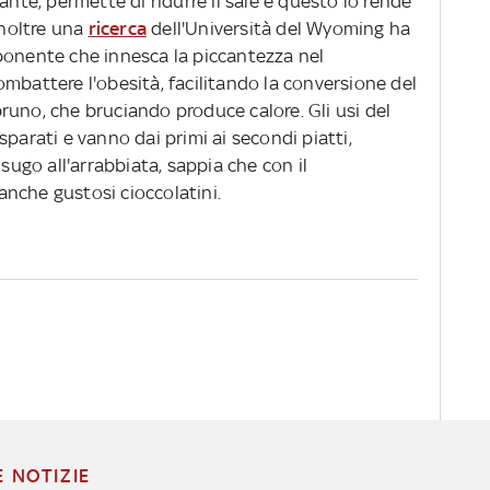
ante, permette di ridurre il sale e questo lo rende
Inoltre una
ricerca
dell'Università del Wyoming ha
ponente che innesca la piccantezza nel
mbattere l'obesità, facilitando la conversione del
runo, che bruciando produce calore. Gli usi del
parati e vanno dai primi ai secondi piatti,
 sugo all'arrabbiata, sappia che con il
nche gustosi cioccolatini.
E NOTIZIE