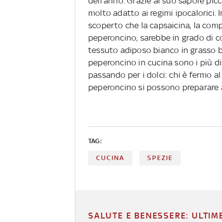
dell'anno. Grazie al suo sapore picc
molto adatto ai regimi ipocalorici. 
scoperto che la capsaicina, la com
peperoncino, sarebbe in grado di co
tessuto adiposo bianco in grasso b
peperoncino in cucina sono i più dis
passando per i dolci: chi è fermo al
peperoncino si possono preparare a
TAG:
CUCINA
SPEZIE
SALUTE E BENESSERE: ULTIM