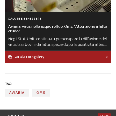
SALUTE E BENESSERE
Aviaria, virus nelle acque reflue. Oms: “Attenzione a latte
crudo”
Negli Stati Uniti continua a preoccupare la diffusione del
virus tra i bovini da latte, specie dopo la positività al test
delle acque reflue di nove città del Texas: questo
potrebbe significare che gli animali sono asintomatici. “Il
Vai alla Fotogallery
virus dell'influenza aviaria H5N1 è stato rilevato nel latte
crudo negli Stati Uniti, ma i test preliminari mostrano che
la pastorizzazione lo uccide. Per ora non c’è da temere la
diffusione tra gli esseri umani”, ha detto alcuni giorni fa
TAG:
Tedros Ghebreyesus dell’OMS
AVIARIA
OMS
DIRETTA