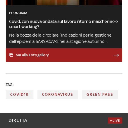
ECONOMIA
Covid, con nuova ondata sul lavoro ritorno mascherine e
smart working?
Nella bozza della circolare “Indicazioni per la gestione
dell’epidemia SARS-CoV-2 nella stagione autunno
inverno 2022-2023” il Ministero della Salute presenta
alcuni scenari utili al contenimento dei contagi:
Vai alla Fotogallery
potrebbero essere attuati se i casi di coronavirus
continuassero a salire, come sta succedendo da giorni
TAG:
COVID19
CORONAVIRUS
GREEN PASS
DIRETTA
LIVE