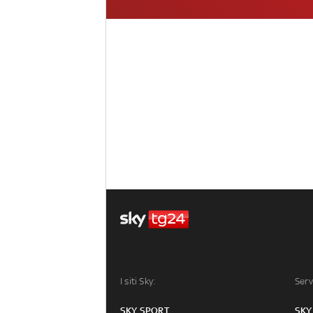
I siti Sky:
Serv
SKY SPORT
SKY