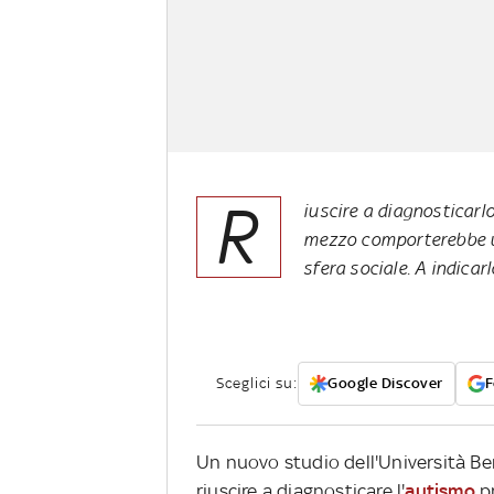
R
iuscire a diagnosticarl
mezzo comporterebbe un
sfera sociale. A indicar
Sceglici su:
Google Discover
F
Un nuovo studio dell'Università Be
riuscire a diagnosticare l'
autismo
pr