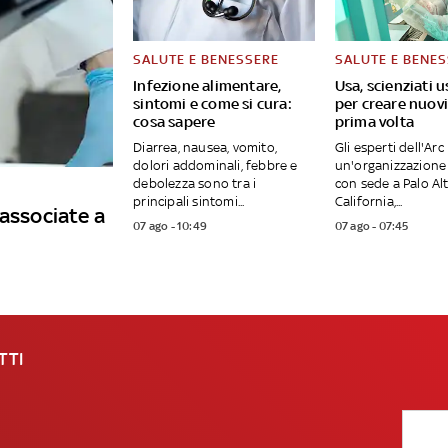
SALUTE E BENESSERE
SALUTE E BENE
Infezione alimentare,
Usa, scienziati u
sintomi e come si cura:
per creare nuovi 
cosa sapere
prima volta
Diarrea, nausea, vomito,
Gli esperti dell'Arc 
dolori addominali, febbre e
un'organizzazione 
debolezza sono tra i
con sede a Palo Alt
principali sintomi...
California,...
 associate a
07 ago - 10:49
07 ago - 07:45
TTI