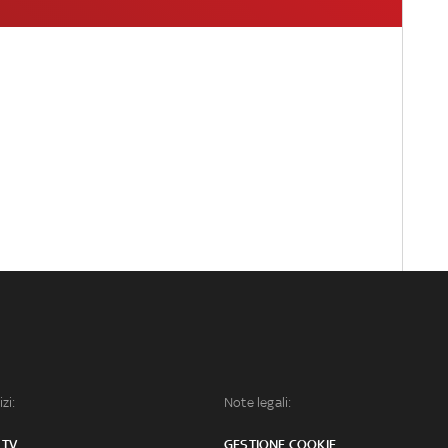
izi:
Note legali:
 TV
GESTIONE COOKIE