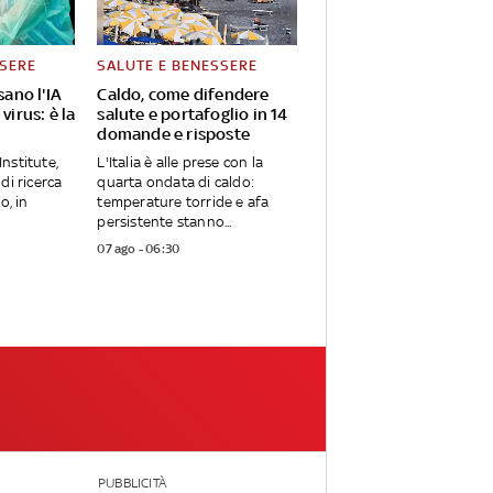
SSERE
SALUTE E BENESSERE
sano l'IA
Caldo, come difendere
virus: è la
salute e portafoglio in 14
domande e risposte
Institute,
L'Italia è alle prese con la
di ricerca
quarta ondata di caldo:
o, in
temperature torride e afa
persistente stanno...
07 ago - 06:30
PUBBLICITÀ