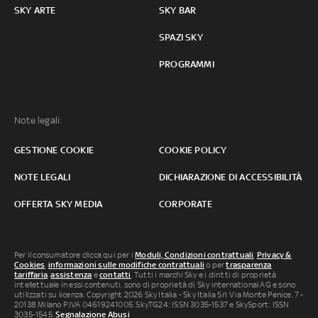
SKY ARTE
SKY BAR
SPAZI SKY
PROGRAMMI
Note legali:
GESTIONE COOKIE
COOKIE POLICY
NOTE LEGALI
DICHIARAZIONE DI ACCESSIBILITÀ
OFFERTA SKY MEDIA
CORPORATE
Per il consumatore clicca qui per i
Moduli, Condizioni contrattuali
,
Privacy &
Cookies
,
informazioni sulle modifiche contrattuali
o per
trasparenza
tariffaria
,
assistenza
e
contatti
. Tutti i marchi Sky e i diritti di proprietà
intellettuale in essi contenuti, sono di proprietà di Sky international AG e sono
utilizzati su licenza. Copyright 2026 Sky Italia - Sky Italia Srl Via Monte Penice, 7 -
20138 Milano P.IVA 04619241005. SkyTG24: ISSN 3035-1537 e SkySport: ISSN
3035-1545.
Segnalazione Abusi