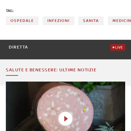
TAG:
OSPEDALE
INFEZIONI
SANITA
MEDICI
DIRETTA
LIVE
SALUTE E BENESSERE: ULTIME NOTIZIE