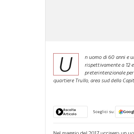
U
n uomo di 60 anni e u
rispettivamente a 12 e
preterintenzionale per
quartiere Trullo, area sud della Capi
Ascolta
Sceglici su:
Googl
Articolo
Nel maggio del 2017 uccisero un u