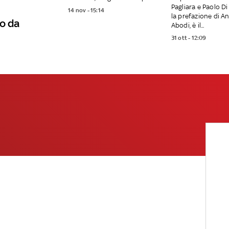
Pagliara e Paolo Di
14 nov - 15:14
la prefazione di A
o da
Abodi, è il...
31 ott - 12:09