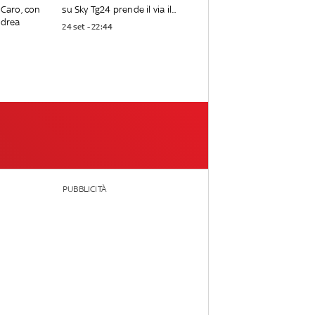
 Caro, con
su Sky Tg24 prende il via il...
ndrea
24 set - 22:44
PUBBLICITÀ