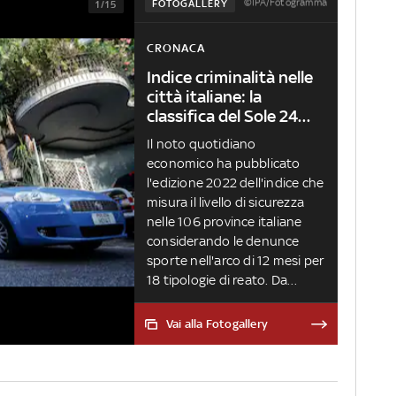
©IPA/Fotogramma
FOTOGALLERY
1/15
CRONACA
Indice criminalità nelle
città italiane: la
classifica del Sole 24
Ore
Il noto quotidiano
economico ha pubblicato
l'edizione 2022 dell'indice che
misura il livello di sicurezza
nelle 106 province italiane
considerando le denunce
sporte nell'arco di 12 mesi per
18 tipologie di reato. Da
Napoli a Prato passando per
Roma, ecco quali sono le
Vai alla Fotogallery
località con il maggiore tasso
di criminalità.