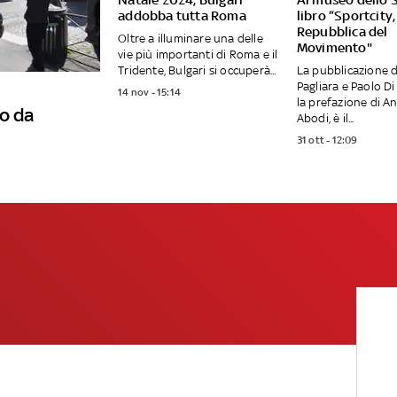
addobba tutta Roma
libro “Sportcity,
Repubblica del
Oltre a illuminare una delle
Movimento"
vie più importanti di Roma e il
Tridente, Bulgari si occuperà...
La pubblicazione d
Pagliara e Paolo Di
14 nov - 15:14
la prefazione di A
o da
Abodi, è il...
31 ott - 12:09