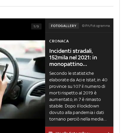
©IPA/Fotogramma
FOTOGALLERY
1/9
CRONACA
Incidenti stradali,
152mila nel 2021: in
monopattino
quadruplicati
Secondo le statistiche
elaborate da Aci e Istat, in 40
province su 107 il numero di
morti rispetto al 2019 è
aumentato, in 7 è rimasto
stabile. Dopo il lockdown
dovuto alla pandemia i dati
tornano perciò nella media
rispetto agli altri anni. I picchi
a Oristano, Savona e Biella