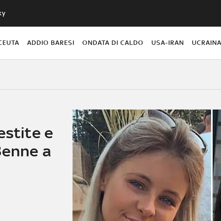
ky
CEUTA
ADDIO BARESI
ONDATA DI CALDO
USA-IRAN
UCRAIN
estite e
3enne a