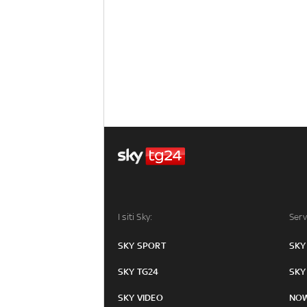
I siti Sky:
Serv
SKY SPORT
SKY
SKY TG24
SKY
SKY VIDEO
NO