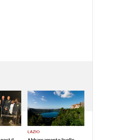
LAZIO
port il
Abbassamento livello