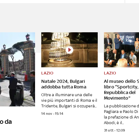
LAZIO
LAZIO
Natale 2024, Bulgari
Al museo dello S
addobba tutta Roma
libro “Sportcity,
Repubblica del
Oltre a illuminare una delle
Movimento"
vie più importanti di Roma e il
Tridente, Bulgari si occuperà...
La pubblicazione d
Pagliara e Paolo Di
14 nov - 15:14
la prefazione di A
o da
Abodi, è il...
31 ott - 12:09