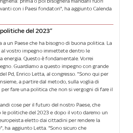
Ungheria: prima o poi bisognerà mandarli fuori
vanti con i Paesi fondatori", ha aggiunto Calenda
politiche del 2023”
 a un Paese che ha bisogno di buona politica. La
ie al vostro impegno immettete dentro le
ova energia. Questo è fondamentale. Vorrei
mpegno. Guardiamo a questo impegno con grande
del Pd, Enrico Letta, al congresso. "Sono qui per
insieme, a partire dal metodo, sulla voglia di
 per fare una politica che non si vergogni di fare il
ndi cose per il futuro del nostro Paese, che
le politiche del 2023 e dopo il voto daremo un
uropeista eletto dai cittadini per rendere la
e", ha aggiunto Letta. "Sono sicuro che