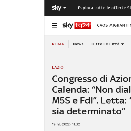
Esplora tutte le offerte S
CAOS MIGRANTI 
ROMA
News
Tutte Le Città
LAZIO
Congresso di Azio
Calenda: “Non dia
M5S e FdI”. Letta:
sia determinato”
19 feb 2022 - 11:32