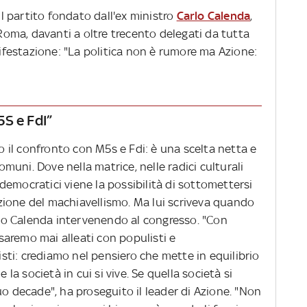
 il partito fondato dall'ex ministro
Carlo Calenda
,
 Roma, davanti a oltre trecento delegati da tutta
anifestazione: "La politica non è rumore ma Azione:
S e FdI”
il confronto con M5s e Fdi: è una scelta netta e
comuni. Dove nella matrice, nelle radici culturali
aldemocratici viene la possibilità di sottomettersi
tazione del machiavellismo. Ma lui scriveva quando
etto Calenda intervenendo al congresso. "Con
aremo mai alleati con populisti e
listi: crediamo nel pensiero che mette in equilibrio
 la società in cui si vive. Se quella società si
uo decade", ha proseguito il leader di Azione. "Non