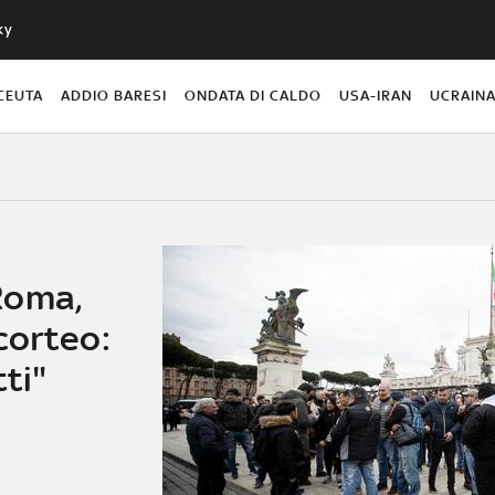
ky
CEUTA
ADDIO BARESI
ONDATA DI CALDO
USA-IRAN
UCRAIN
Roma,
corteo:
tti"