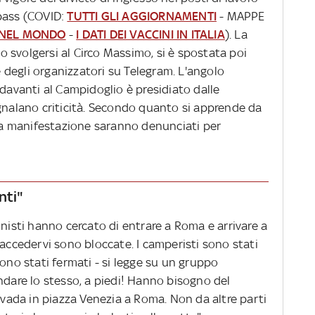
 pass (COVID:
TUTTI GLI AGGIORNAMENTI
- MAPPE
NEL MONDO
-
I DATI DEI VACCINI IN ITALIA
). La
 svolgersi al Circo Massimo, si è spostata poi
ne degli organizzatori su Telegram. L'angolo
 davanti al Campidoglio è presidiato dalle
egnalano criticità. Secondo quanto si apprende da
lla manifestazione saranno denunciati per
nti"
onisti hanno cercato di entrare a Roma e arrivare a
 accedervi sono bloccate. I camperisti sono stati
sono stati fermati - si legge su un gruppo
ndare lo stesso, a piedi! Hanno bisogno del
ada in piazza Venezia a Roma. Non da altre parti