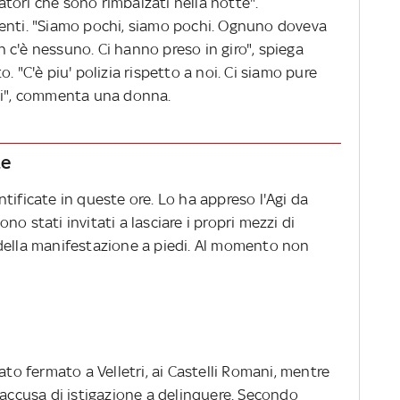
tori che sono rimbalzati nella notte".
senti. "Siamo pochi, siamo pochi. Ognuno doveva
 c'è nessuno. Ci hanno preso in giro", spiega
. "C'è piu' polizia rispetto a noi. Ci siamo pure
tti", commenta una donna.
te
tificate in queste ore. Lo ha appreso l'Agi da
sono stati invitati a lasciare i propri mezzi di
della manifestazione a piedi. Al momento non
ato fermato a Velletri, ai Castelli Romani, mentre
'accusa di istigazione a delinquere. Secondo