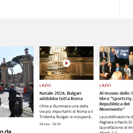
LAZIO
LAZIO
Natale 2024, Bulgari
Al museo dello S
addobba tutta Roma
libro “Sportcity,
Repubblica del
Oltre a illuminare una delle
Movimento"
vie più importanti di Roma e il
Tridente, Bulgari si occuperà...
La pubblicazione d
Pagliara e Paolo Di
14 nov - 15:14
la prefazione di A
o da
Abodi, è il...