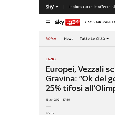
Esplora tutte le offerte S
CAOS MIGRANTI 
ROMA
News
Tutte Le Città
LAZIO
Europei, Vezzali sc
Gravina: “Ok del 
25% tifosi all’Olim
13 apr 2021 - 17:59
©Getty