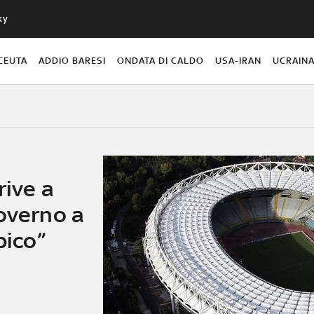
ky
CEUTA
ADDIO BARESI
ONDATA DI CALDO
USA-IRAN
UCRAIN
rive a
governo a
pico”