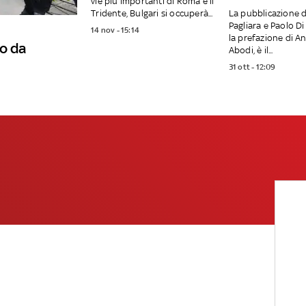
vie più importanti di Roma e il
Tridente, Bulgari si occuperà...
La pubblicazione d
Pagliara e Paolo Di
14 nov - 15:14
la prefazione di A
o da
Abodi, è il...
31 ott - 12:09