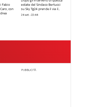
Dopo gli interventi di questa
i Fabio
estate del Sindaco Bertucci
 Caro, con
su Sky Tg24 prende il via il...
ndrea
24 set - 22:44
PUBBLICITÀ