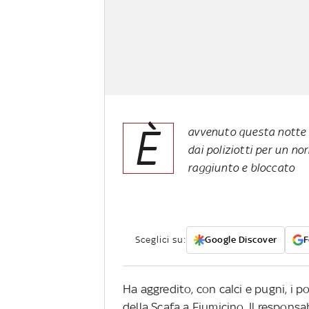
È
avvenuto questa notte i
dai poliziotti per un n
raggiunto e bloccato
Sceglici su:
Google Discover
F
Ha aggredito, con calci e pugni, i p
della Scafa a Fiumicino. Il responsa