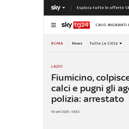
Esplora tutte le offerte S
CAOS MIGRANTI 
ROMA
News
Tutte Le Città
LAZIO
Fiumicino, colpisc
calci e pugni gli ag
polizia: arrestato
10 ott 2020 - 13:53