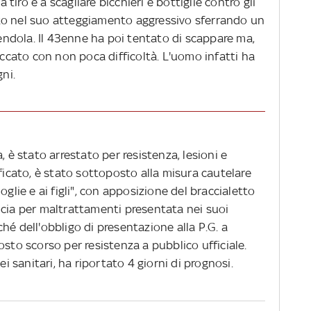
a tiro e a scagliare bicchieri e bottiglie contro gli
to nel suo atteggiamento aggressivo sferrando un
gendola. Il 43enne ha poi tentato di scappare ma,
occato con non poca difficoltà. L'uomo infatti ha
gni.
, è stato arrestato per resistenza, lesioni e
ificato, è stato sottoposto alla misura cautelare
oglie e ai figli", con apposizione del braccialetto
ncia per maltrattamenti presentata nei suoi
hé dell'obbligo di presentazione alla P.G. a
osto scorso per resistenza a pubblico ufficiale.
ei sanitari, ha riportato 4 giorni di prognosi.