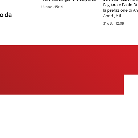
Pagliara e Paolo Di
14 nov - 15:14
la prefazione di A
o da
Abodi, è il...
31 ott - 12:09