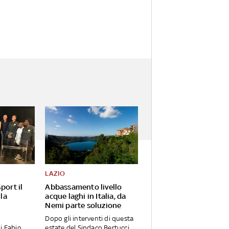
LAZIO
port il
Abbassamento livello
 la
acque laghi in Italia, da
Nemi parte soluzione
Dopo gli interventi di questa
i Fabio
estate del Sindaco Bertucci