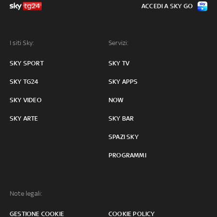
ACCEDI A SKY GO
I siti Sky:
Servizi:
SKY SPORT
SKY TV
SKY TG24
SKY APPS
SKY VIDEO
NOW
SKY ARTE
SKY BAR
SPAZI SKY
PROGRAMMI
Note legali:
GESTIONE COOKIE
COOKIE POLICY