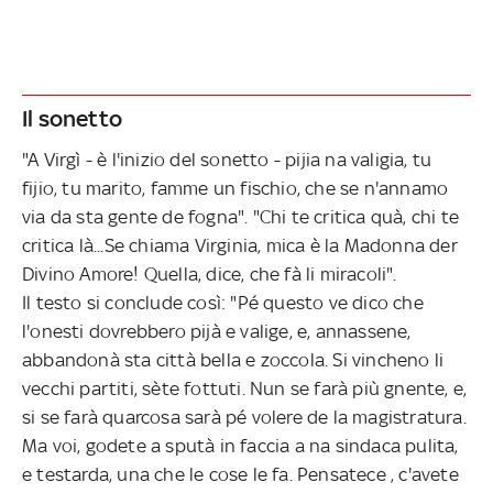
Il sonetto
"A Virgì - è l'inizio del sonetto - pijia na valigia, tu
fijio, tu marito, famme un fischio, che se n'annamo
via da sta gente de fogna". "Chi te critica quà, chi te
critica là...Se chiama Virginia, mica è la Madonna der
Divino Amore! Quella, dice, che fà li miracoli".
Il testo si conclude così: "Pé questo ve dico che
l'onesti dovrebbero pijà e valige, e, annassene,
abbandonà sta città bella e zoccola. Si vincheno li
vecchi partiti, sète fottuti. Nun se farà più gnente, e,
si se farà quarcosa sarà pé volere de la magistratura.
Ma voi, godete a sputà in faccia a na sindaca pulita,
e testarda, una che le cose le fa. Pensatece , c'avete