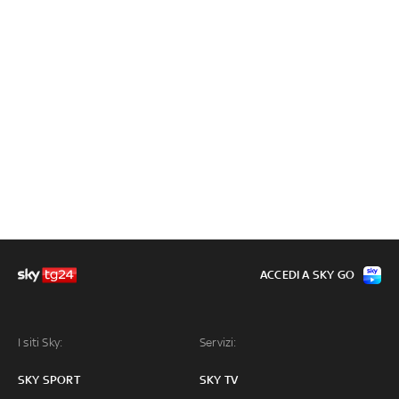
ACCEDI A SKY GO
I siti Sky:
Servizi:
SKY SPORT
SKY TV