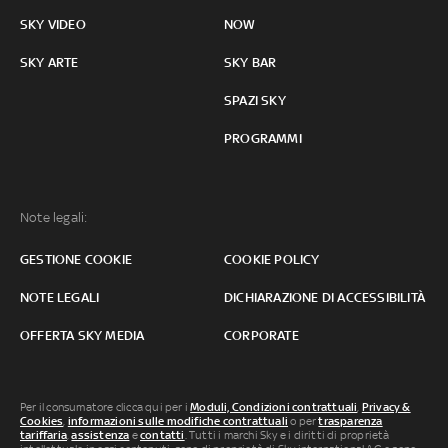
SKY VIDEO
NOW
SKY ARTE
SKY BAR
SPAZI SKY
PROGRAMMI
Note legali:
GESTIONE COOKIE
COOKIE POLICY
NOTE LEGALI
DICHIARAZIONE DI ACCESSIBILITÀ
OFFERTA SKY MEDIA
CORPORATE
Per il consumatore clicca qui per i
Moduli, Condizioni contrattuali
,
Privacy &
Cookies
,
informazioni sulle modifiche contrattuali
o per
trasparenza
tariffaria
,
assistenza
e
contatti
. Tutti i marchi Sky e i diritti di proprietà