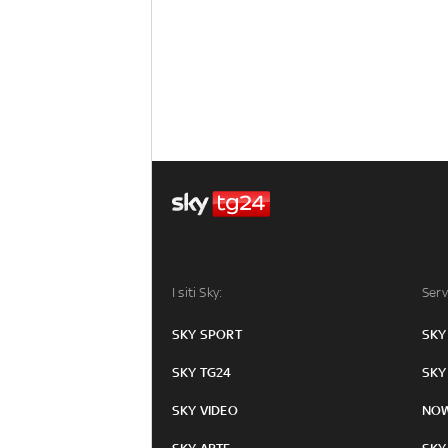
I siti Sky:
Serv
SKY SPORT
SKY
SKY TG24
SKY
SKY VIDEO
NO