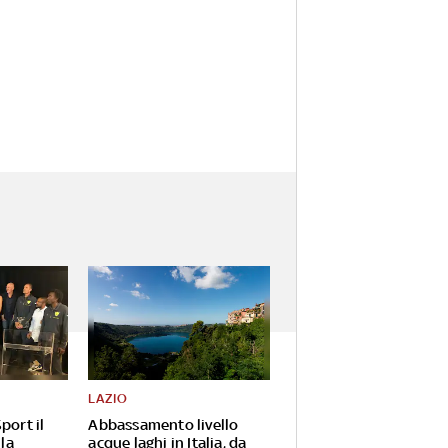
LAZIO
port il
Abbassamento livello
 la
acque laghi in Italia, da