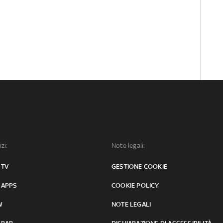
izi:
Note legali:
 TV
GESTIONE COOKIE
 APPS
COOKIE POLICY
W
NOTE LEGALI