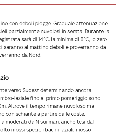
tino con deboli piogge. Graduale attenuazione
cieli parzialmente nuvolosi in serata. Durante la
istrata sarà di 14°C, la minima di 8°C, lo zero
nti saranno al mattino deboli e proverranno da
overranno da Nord.
azio
ente verso Sudest determinando ancora
e umbro-laziale fino al primo pomeriggio sono
00m. Altrove il tempo rimane nuvoloso ma
 con schiarite a partire dalle coste.
 a moderati da N sui mari, anche tesi dal
molto mossi specie i bacini laziali, mosso