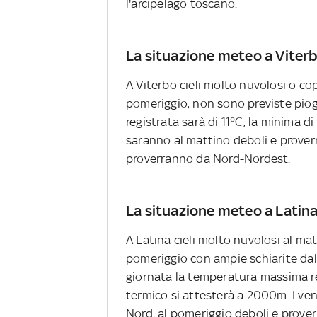
l'arcipelago toscano.
La situazione meteo a Viter
A Viterbo cieli molto nuvolosi o co
pomeriggio, non sono previste pio
registrata sarà di 11°C, la minima di
saranno al mattino deboli e prover
proverranno da Nord-Nordest.
La situazione meteo a Latin
A Latina cieli molto nuvolosi al ma
pomeriggio con ampie schiarite dall
giornata la temperatura massima reg
termico si attesterà a 2000m. I ve
Nord, al pomeriggio deboli e prov