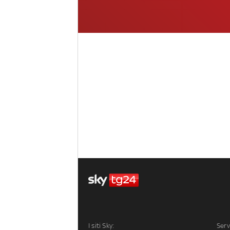
I siti Sky:
Serv