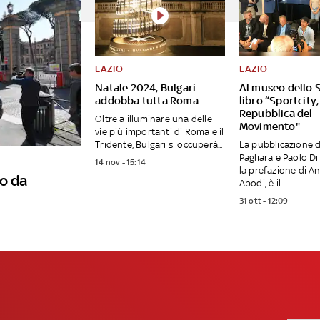
LAZIO
LAZIO
Natale 2024, Bulgari
Al museo dello S
addobba tutta Roma
libro “Sportcity,
Repubblica del
Oltre a illuminare una delle
Movimento"
vie più importanti di Roma e il
Tridente, Bulgari si occuperà...
La pubblicazione d
Pagliara e Paolo Di
14 nov - 15:14
la prefazione di A
o da
Abodi, è il...
31 ott - 12:09