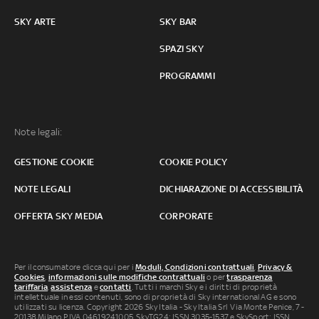
SKY ARTE
SKY BAR
SPAZI SKY
PROGRAMMI
Note legali:
GESTIONE COOKIE
COOKIE POLICY
NOTE LEGALI
DICHIARAZIONE DI ACCESSIBILITÀ
OFFERTA SKY MEDIA
CORPORATE
Per il consumatore clicca qui per i
Moduli, Condizioni contrattuali
,
Privacy &
Cookies
,
informazioni sulle modifiche contrattuali
o per
trasparenza
tariffaria
,
assistenza
e
contatti
. Tutti i marchi Sky e i diritti di proprietà
intellettuale in essi contenuti, sono di proprietà di Sky international AG e sono
utilizzati su licenza. Copyright 2026 Sky Italia - Sky Italia Srl Via Monte Penice, 7 -
20138 Milano P.IVA 04619241005. SkyTG24: ISSN 3035-1537 e SkySport: ISSN