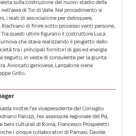
iesta sulla costruzione del nuovo stadio della
ell’area di Tor di Valle. Nel procedimento si
i, i reati di associazione per delinquere,
. Rischiano di finire sotto processo venti persone,
. Tra questi ultimi figurano il costruttore Luca
 Eurnova che stava realizzando il progetto dello
cietà tra i principali fornitori di gas ed energia
a seguito, in veste di consulente per la giunta
ttura. Avvocato genovese, Lanzalone viene
ppe Grillo.
anager
uarda inoltre l'ex vicepresidente del Consiglio
Adriano Palozzi, l'ex assessore regionale del Pd,
ai beni culturali di Roma, Francesco Prosperetti.
anche i cinque collaboratori di Parnasi, Davide