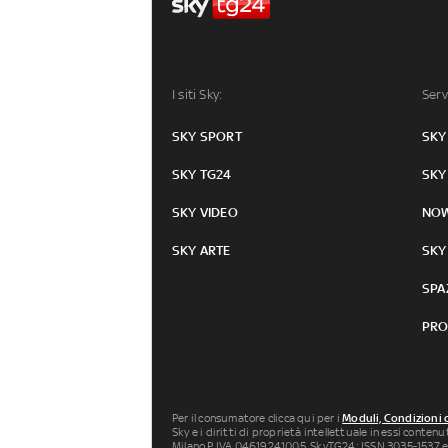
I siti Sky:
Serv
SKY SPORT
SKY
SKY TG24
SKY
SKY VIDEO
NO
SKY ARTE
SKY
SPA
PRO
Per il consumatore clicca qui per i
Moduli, Condizioni 
Sky e i diritti di proprietà intellettuale in essi conten
Milano P.IVA 04619241005. SkyTG24: ISSN 3035-1537 e