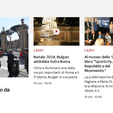
LAZIO
LAZIO
Natale 2024, Bulgari
Al museo dello S
addobba tutta Roma
libro “Sportcity,
Repubblica del
Oltre a illuminare una delle
Movimento"
vie più importanti di Roma e il
Tridente, Bulgari si occuperà...
La pubblicazione d
Pagliara e Paolo Di
14 nov - 15:14
la prefazione di A
o da
Abodi, è il...
31 ott - 12:09