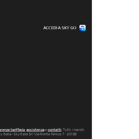
ACCEDI A SKY GO
renza tariffaria
,
assistenza
e
contatti
. Tutti i marchi
 Italia - Sky Italia Srl Via Monte Penice, 7 - 20138