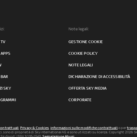
izi:
Note legali:
 TV
GESTIONE COOKIE
 APPS
COOKIE POLICY
W
NOTE LEGALI
 BAR
DICHIARAZIONE DI ACCESSIBILITÀ
ZI SKY
OFFERTA SKY MEDIA
GRAMMI
CORPORATE
contrattuali
,
Privacy & Cookies
,
informazioni sulle modifiche contrattuali
o per
traspa
uti, sono di proprietà di Sky international AG e sono utilizzati su licenza. Copyright 2026 Sky
 SkySport: ISSN 3035-1545.
Segnalazione Abusi