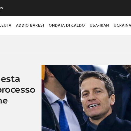
ky
CEUTA
ADDIO BARESI
ONDATA DI CALDO
USA-IRAN
UCRAIN
iesta
 processo
ne