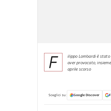
F
ilippo Lombardi è stato 
aver provocato, insieme a
aprile scorso
Sceglici su:
Google Discover
F