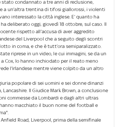
è stato condannato a tre anni di reclusione,
a un’altra trentina di tifosi giallorossi, i violenti
evano interessato la città inglese. E’ quanto ha
 ha deliberato oggi, giovedì 18 ottobre, sul caso. Il
ocente rispetto all’accusa di aver aggredito
ndese del Liverpool che a seguito degli scontri
idotto in coma, e che è tutt’ora semiparalizzato.
tate riprese in un video, le cui immagini, se da un
 a Cox, lo hanno inchiodato per il reato meno
 vede l'irlandese mentre viene colpito da un altro
iuria popolare di sei uomini e sei donne dinanzi
, Lancashire. Il Giudice Mark Brown, a conclusione
oni commesse da Lombardi e dagli altri ultras
"hanno macchiato il buon nome del football e
ma".
Anfield Road, Liverpool, prima della semifinale