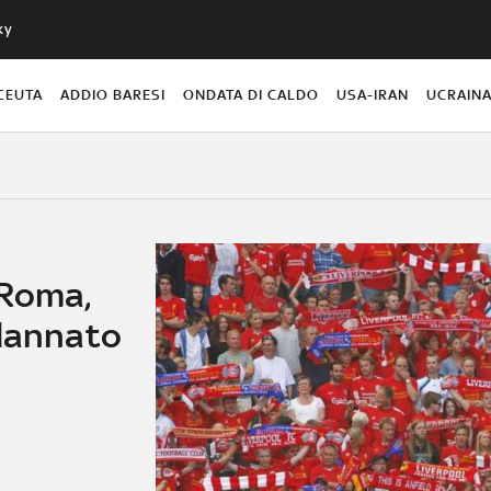
ky
CEUTA
ADDIO BARESI
ONDATA DI CALDO
USA-IRAN
UCRAIN
-Roma,
ndannato