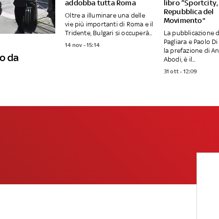
addobba tutta Roma
libro “Sportcity,
Repubblica del
Oltre a illuminare una delle
Movimento"
vie più importanti di Roma e il
Tridente, Bulgari si occuperà...
La pubblicazione d
Pagliara e Paolo Di
14 nov - 15:14
la prefazione di A
o da
Abodi, è il...
31 ott - 12:09