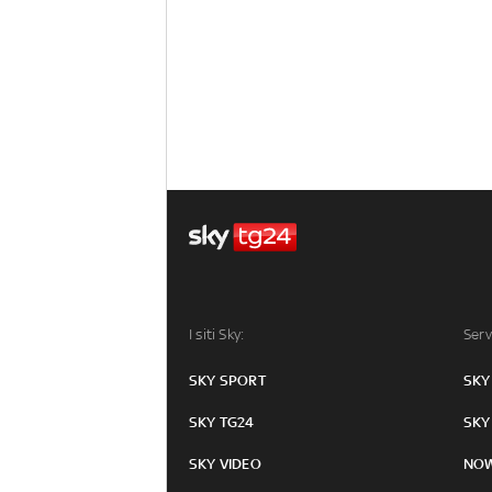
I siti Sky:
Serv
SKY SPORT
SKY
SKY TG24
SKY
SKY VIDEO
NO