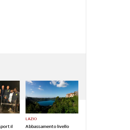
LAZIO
port il
Abbassamento livello