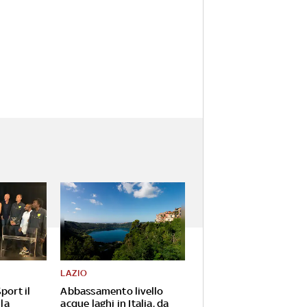
LAZIO
port il
Abbassamento livello
 la
acque laghi in Italia, da