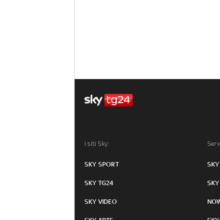
I siti Sky:
Serv
SKY SPORT
SKY
SKY TG24
SKY
SKY VIDEO
NO