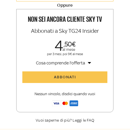
Oppure
La newsletter esclusiva di Sky TG24
Insider e Sky Sport Insider
NON SEI ANCORA CLIENTE SKY TV
Abbonati a Sky TG24 Insider
4
50
al mese
per 3 mesi, poi 9€ al mese
Cosa comprende l'offerta
Tutti gli articoli di Sky TG24 Insider
ABBONATI
Approfondimenti
,
opinioni e punti di
vista autorevoli
Nessun vincolo, disdici quando vuoi
La newsletter esclusiva di Sky TG24
Insider
Vuoi saperne di più? Leggi le FAQ