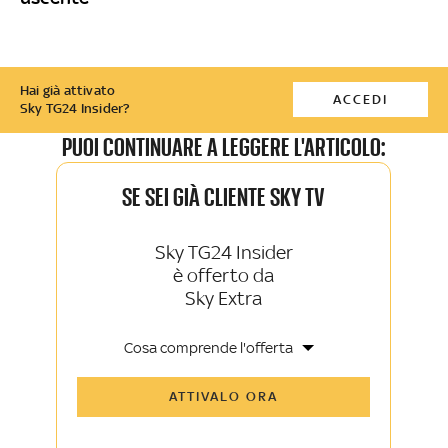
Hai già attivato
ACCEDI
Sky TG24 Insider?
PUOI CONTINUARE A LEGGERE L'ARTICOLO:
SE SEI GIÀ CLIENTE SKY TV
Sky TG24 Insider
è offerto da
Sky Extra
Cosa comprende l'offerta
Tutti gli articoli di Sky TG24 Insider e
ATTIVALO ORA
Sky Sport Insider
Approfondimenti, opinioni e punti di
vista autorevoli