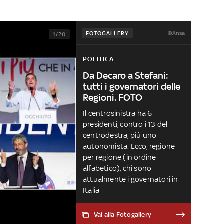
©Ansa
FOTOGALLERY
1/20
POLITICA
Da Decaro a Stefani:
tutti i governatori delle
Regioni. FOTO
Il centrosinistra ha 6
presidenti, contro i 13 del
centrodestra, più uno
autonomista. Ecco, regione
per regione (in ordine
alfabetico), chi sono
attualmente i governatori in
Italia
Vai alla Fotogallery