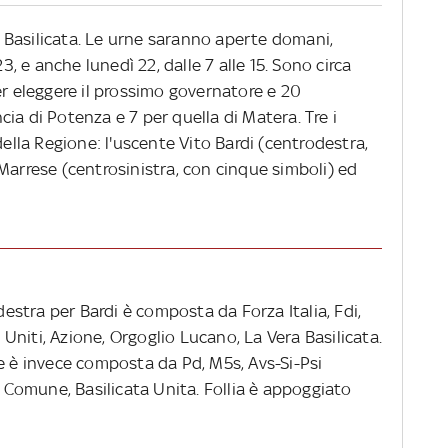
in Basilicata. Le urne saranno aperte domani,
23, e anche lunedì 22, dalle 7 alle 15. Sono circa
er eleggere il prossimo governatore e 20
incia di Potenza e 7 per quella di Matera. Tre i
della Regione: l'uscente Vito Bardi (centrodestra,
Marrese (centrosinistra, con cinque simboli) ed
odestra per Bardi è composta da Forza Italia, Fdi,
niti, Azione, Orgoglio Lucano, La Vera Basilicata.
e è invece composta da Pd, M5s, Avs-Si-Psi
a Comune, Basilicata Unita. Follia è appoggiato