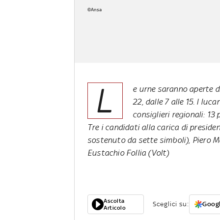
©Ansa
L
e urne saranno aperte do
22, dalle 7 alle 15. I lu
consiglieri regionali: 13
Tre i candidati alla carica di preside
sostenuto da sette simboli), Piero M
Eustachio Follia (Volt)
Ascolta
Sceglici su:
Googl
Articolo