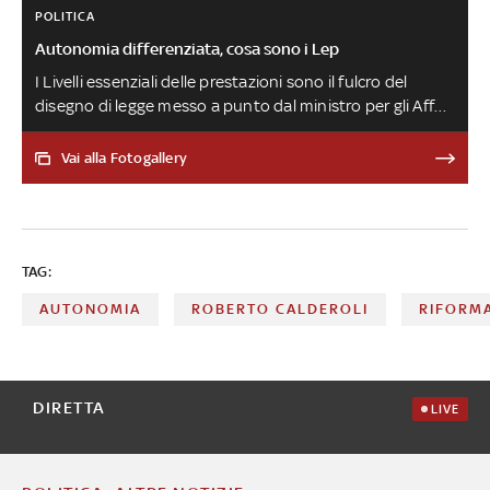
POLITICA
Autonomia differenziata, cosa sono i Lep
I Livelli essenziali delle prestazioni sono il fulcro del
disegno di legge messo a punto dal ministro per gli Affari
regionali, Roberto Calderoli. Si tratta dei livelli minimi dei
servizi erogati dallo Stato per ogni materia, dalla salute
Vai alla Fotogallery
all’ambiente, che ogni regione dovrà rispettare se vorrà
esercitare una funzione finora in capo allo Stato. Sarà
una Cabina di regia a definire i Lep, probabilmente entro
12-13 mesi
TAG:
AUTONOMIA
ROBERTO CALDEROLI
RIFORM
DIRETTA
LIVE