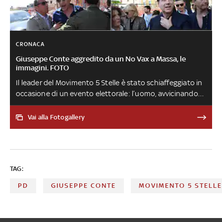
CRONACA
Giuseppe Conte aggredito da un No Vax a Massa, le
immagini. FOTO
Il leader del Movimento 5 Stelle è stato schiaffeggiato in
occasione di un evento elettorale: l’uomo, avvicinandosi
e fingendo di voler stringere la mano dell’ex premier, lo
ha poi colpito sul volto. Unanime la solidarietà del
Vai alla Fotogallery
mondo politico
TAG:
PD
GIUSEPPE CONTE
MOVIMENTO 5 STELL