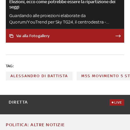
Elezioni, ecco come potrebbe essere la ripartizione dei
seggi
Guardando alle proiezioni elaborate da
Quorum/YouTrend per Sky TG24, il centrodestra -
trainato da Fratelli d'Italia - otterrebbe 235 posti a
Montecitorio e 112 posti a Palazzo Madama. Il
Vai alla Fotogallery
centrosinistra si fermerebbe invece a 80 seggi alla
Camera e a 39 al Senato
TAG:
ALESSANDRO DI BATTISTA
M5S MOVIMENTO 5 ST
DIRETTA
LIVE
POLITICA: ALTRE NOTIZIE