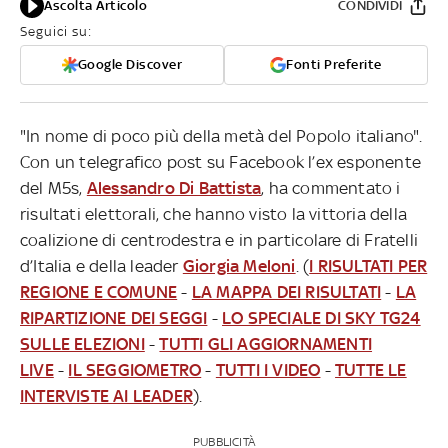
Ascolta Articolo
CONDIVIDI
Seguici su:
Google Discover
Fonti Preferite
"In nome di poco più della metà del Popolo italiano".
Con un telegrafico post su Facebook l’ex esponente
del M5s,
Alessandro Di Battista
, ha commentato i
risultati elettorali, che hanno visto la vittoria della
coalizione di centrodestra e in particolare di Fratelli
d’Italia e della leader
Giorgia Meloni
. (
I RISULTATI PER
REGIONE E COMUNE
-
LA MAPPA DEI RISULTATI
-
LA
RIPARTIZIONE DEI SEGGI
-
LO SPECIALE DI SKY TG24
SULLE ELEZIONI
-
TUTTI GLI AGGIORNAMENTI
LIVE
-
IL SEGGIOMETRO
-
TUTTI I VIDEO
-
TUTTE LE
INTERVISTE AI LEADER
).
PUBBLICITÀ