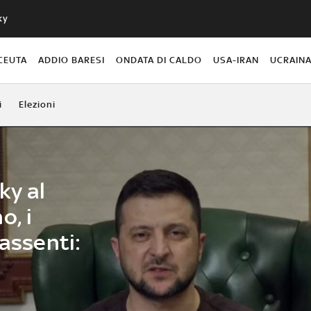
ky
CEUTA
ADDIO BARESI
ONDATA DI CALDO
USA-IRAN
UCRAIN
i
Elezioni
ky al
o, i
 assenti: