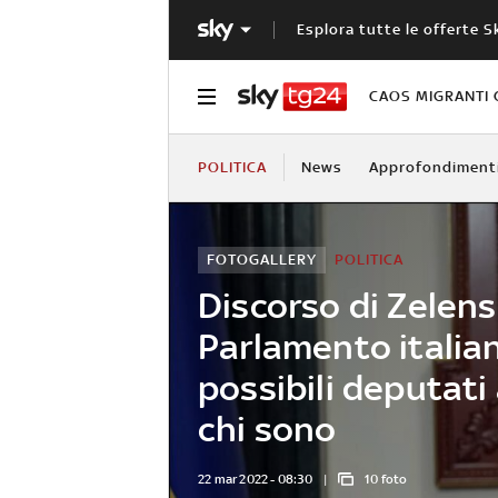
Esplora tutte le offerte S
CAOS MIGRANTI 
POLITICA
News
Approfondiment
FOTOGALLERY
POLITICA
Discorso di Zelens
Parlamento italian
possibili deputati
chi sono
22 mar 2022 - 08:30
10 foto